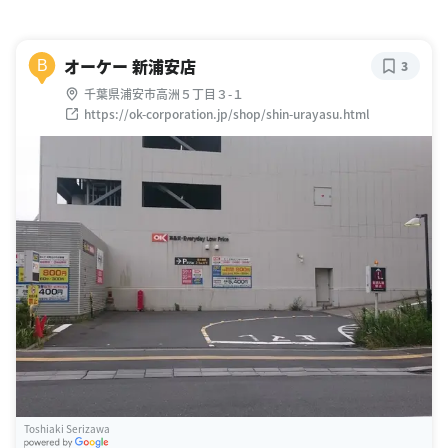
オーケー 新浦安店
B
3
千葉県浦安市高洲５丁目３-１
https://ok-corporation.jp/shop/shin-urayasu.html
Toshiaki Serizawa
G