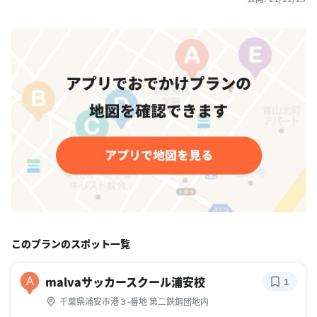
このプランのスポット一覧
malvaサッカースクール浦安校
A
1
千葉県浦安市港３-番地 第二鉄鋼団地内