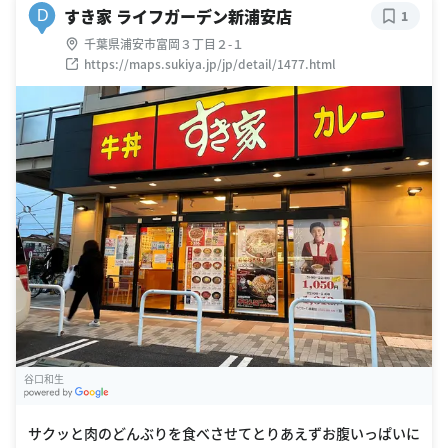
すき家 ライフガーデン新浦安店
D
1
千葉県浦安市富岡３丁目２-１
https://maps.sukiya.jp/jp/detail/1477.html
谷口和生
G
oogle Places
サクッと肉のどんぶりを食べさせてとりあえずお腹いっぱいに