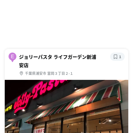
ジョリーパスタ ライフガーデン新浦
E
1
安店
千葉県浦安市 富岡３丁目２-１