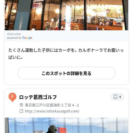
chan ume
G
oogle Places
たくさん運動した子供にはカーボを。カルボナーラでお腹いっ
ぱいに。
このスポットの詳細を見る
ロッテ葛西ゴルフ
F
4
東京都江戸川区臨海町２丁目４-２
http://www.lottekasaigolf.com/