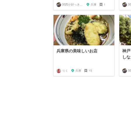
関西が好っきゃねん
兵庫
1
兵庫県の美味しいお店
神戸
しな
りく
兵庫
15