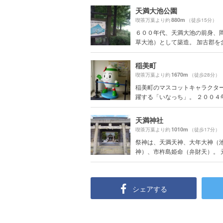
天満大池公園
880m
喫茶万葉より約
（徒歩15分）
６００年代、天満大池の前身、
草大池）として築造。 加古郡を含む
稲美町
1670m
喫茶万葉より約
（徒歩28分）
稲美町のマスコットキャラクタ
躍する「いなっち」。 ２００４年、
天満神社
1010m
喫茶万葉より約
（徒歩17分）
祭神は、天満天神、大年大神（
神）、市杵島姫命（弁財天）。 元
シェアする