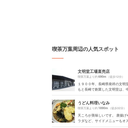
喫茶万葉周辺の人気スポット
文明堂工場直売店
690m
喫茶万葉より約
（徒歩12分）
１９００年、長崎県発祥の文明堂
もと長崎で創業した文明堂は、中川
うどん料理いなみ
1890m
喫茶万葉より約
（徒歩32分）
天ころが美味しいです。 唐揚げ
ラダなど、サイドメニューもオ