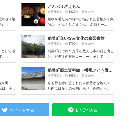
どんぶりざえもん
1820m
喫茶万葉より約
（徒歩31分）
岡大池（蛸
着物を着た侍の背中が描かれた看板が印象
...
的な、どんぶりざえもん。 名前も一...
稲美町立いなみ文化の森図書館
1700m
喫茶万葉より約
（徒歩29分）
ーとして活
稲美町には約９万冊を数える本の貸し出し
...
と、ビデオの視聴コーナー、そして、...
稲美町郷土資料館・播州ぶどう園歴史の館
1680m
喫茶万葉より約
（徒歩29分）
池大明
今も昔も緑に恵まれた自然豊かな地域で、
は、王...
町内には多くの公園があり、近隣から...
ツイートする
LINEで送る