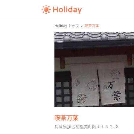
Holiday トップ
喫茶万葉
喫茶万葉
兵庫県加古郡稲美町岡１１６２-２