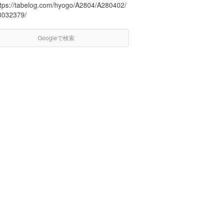
ttps://tabelog.com/hyogo/A2804/A280402/
8032379/
Googleで検索