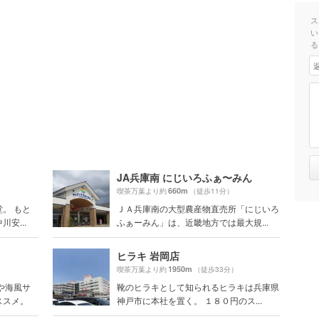
ス
い
る
JA兵庫南 にじいろふぁ〜みん
660m
喫茶万葉より約
（徒歩11分）
。 もと
ＪＡ兵庫南の大型農産物直売所「にじいろ
安...
ふぁーみん」は、近畿地方では最大規...
ヒラキ 岩岡店
1950m
喫茶万葉より約
（徒歩33分）
や海風サ
靴のヒラキとして知られるヒラキは兵庫県
ススメ。
神戸市に本社を置く。 １８０円のス...