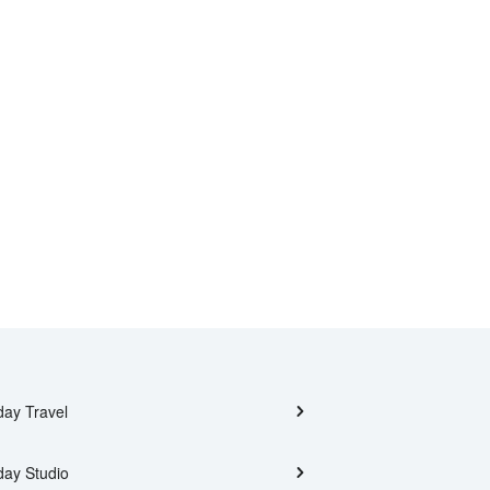
day Travel
day Studio