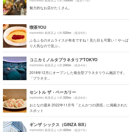
1000m
marimekko 銀座店より約
（徒歩17分）
魅力的なお店がたくさん。
喫茶YOU
520m
marimekko 銀座店より約
（徒歩9分）
ふるふるのオムライスが有名ですね！見た目も可愛い！やっぱ
り人気なので並ぶ...
コニカミノルタプラネタリアTOKYO
240m
marimekko 銀座店より約
（徒歩4分）
2018年12月にオープンした複合型プラネタリウム施設です。
「プラネタ...
セントル ザ・ベーカリー
320m
marimekko 銀座店より約
（徒歩6分）
おとなの週末 2022年11月号「とんかつの誘惑」に掲載された
スポット
ギンザ シックス（GINZA SIX）
420m
marimekko 銀座店より約
（徒歩7分）