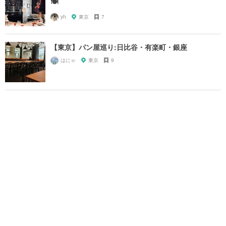
🍽
yh
東京
7
【東京】パン屋巡り:日比谷・有楽町・銀座
はにゃ
東京
9