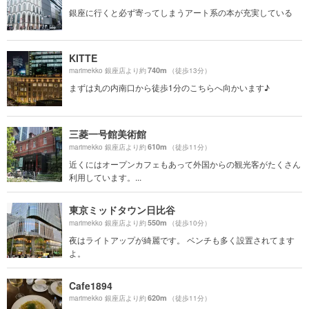
銀座に行くと必ず寄ってしまうアート系の本が充実している
KITTE
740m
marimekko 銀座店より約
（徒歩13分）
まずは丸の内南口から徒歩1分のこちらへ向かいます♪
三菱一号館美術館
610m
marimekko 銀座店より約
（徒歩11分）
近くにはオープンカフェもあって外国からの観光客がたくさん
利用しています。...
東京ミッドタウン日比谷
550m
marimekko 銀座店より約
（徒歩10分）
夜はライトアップが綺麗です。 ベンチも多く設置されてます
よ。
Cafe1894
620m
marimekko 銀座店より約
（徒歩11分）