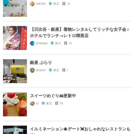
mik056
東京
12
【日比谷・銀座】着物レンタルしてリッチな女子会♫
ホテルでランチ→レトロ喫茶店
chiwawa
東京
10
銀座 ぶらり
whale3
東京
1
スイーツめぐり🍰更新中
ar
東京
79
イルミネーション🎄デート💓おしゃれなレストランも