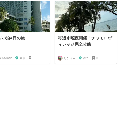
ム3泊4日の旅
毎週水曜夜開催！チャモロヴ
ィレッジ完全攻略
akusimen
東京
4
りひゃん
海外
0