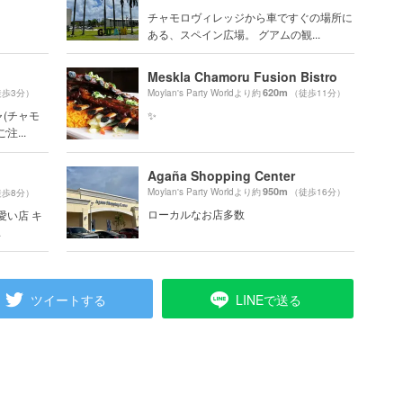
チャモロヴィレッジから車ですぐの場所に
ある、スペイン広場。 グアムの観...
Meskla Chamoru Fusion Bistro
620m
徒歩3分）
Moylan's Party Worldより約
（徒歩11分）
(チャモ
✨
...
Agaña Shopping Center
950m
Moylan's Party Worldより約
（徒歩16分）
徒歩8分）
ローカルなお店多数
愛い店 キ
.
ツイートする
LINEで送る