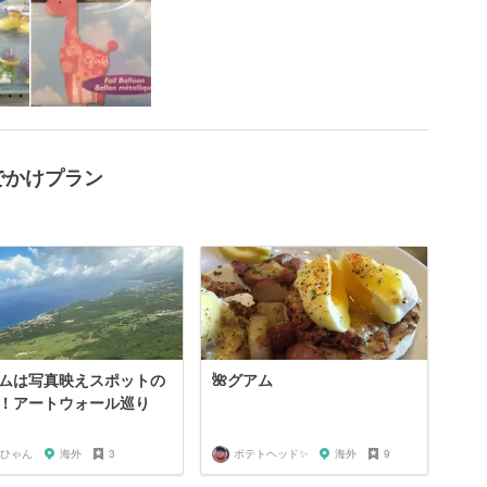
のおでかけプラン
ムは写真映えスポットの
🌺グアム
！アートウォール巡り
ひゃん
海外
3
ポテトヘッド✨
海外
9