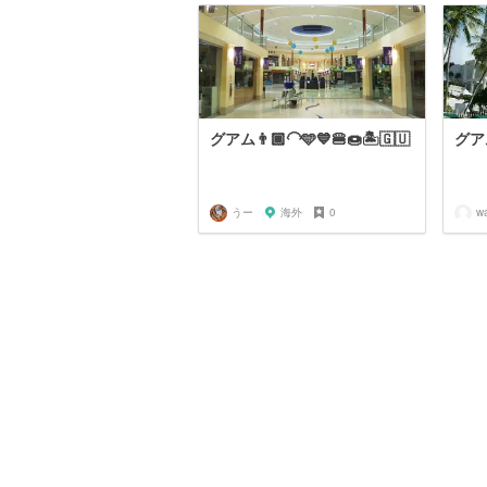
グアム👨🏾‍🦲🩵💙🍔🍩🏝️🇬🇺
グア
うー
海外
0
w