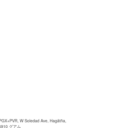
PGX+PVR, W Soledad Ave, Hagåtña,
6910 グアム