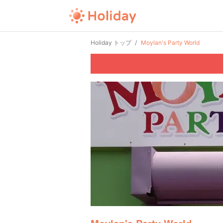
Holiday トップ
Moylan's Party World