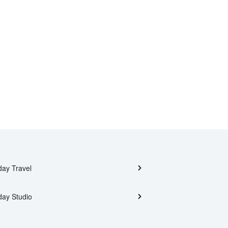
day Travel
day Studio