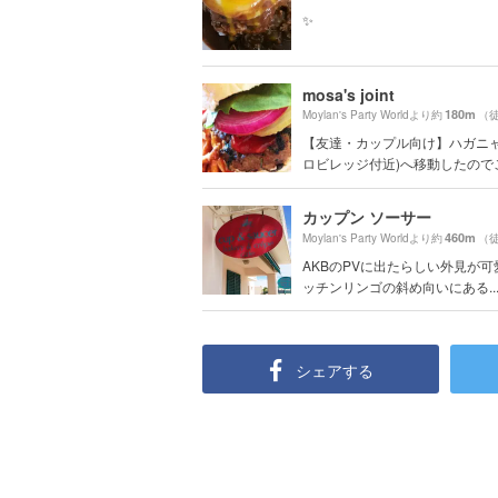
✨
mosa's joint
180m
Moylan's Party Worldより約
（
【友達・カップル向け】ハガニャ
ロビレッジ付近)へ移動したのでご注
カップン ソーサー
460m
Moylan's Party Worldより約
（
AKBのPVに出たらしい外見が可
ッチンリンゴの斜め向いにある..
シェアする