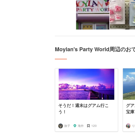
Moylan's Party World周辺
そうだ！週末はグアム行こ
グア
う！
宝庫
旅子
海外
120
り