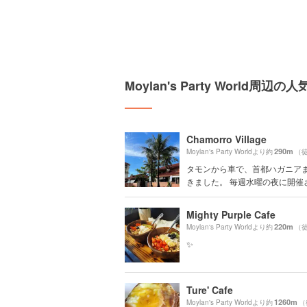
Moylan's Party World周辺
Chamorro Village
290m
Moylan's Party Worldより約
（
タモンから車で、首都ハガニア
きました。 毎週水曜の夜に開催さ.
Mighty Purple Cafe
220m
Moylan's Party Worldより約
（
✨
Ture' Cafe
1260m
Moylan's Party Worldより約
（