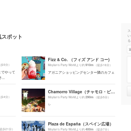
ス
の人気スポット
い
る
Fizz & Co. （フィズ アンド コー)
徒歩5分）
910m
Moylan's Party Worldより約
（徒歩16分）
までやって
アガニアショッピングセンター隣のカフェ
..
Chamorro Village（チャモロ・ビレッジ）
徒歩4分）
290m
Moylan's Party Worldより約
（徒歩5分）
✨
Plaza de España（スペイン広場）
徒歩21分）
400m
Moylan's Party Worldより約
（徒歩7分）