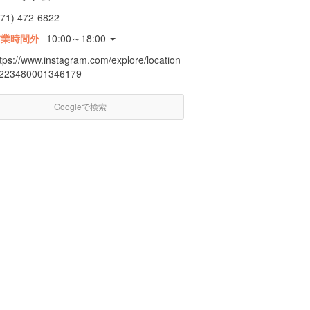
671) 472-6822
営業時間外
10:00～18:00
ttps://www.instagram.com/explore/location
/223480001346179
Googleで検索