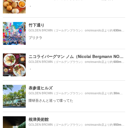
・
竹下通り
630m
GOLDEN BROWN（ゴールデンブラウン） omotesando店より約
（徒
プリクラ
ニコライバーグマン ノム（Nicolai Bergmann NOMU ）
600m
GOLDEN BROWN（ゴールデンブラウン） omotesando店より約
（徒
・
表参道ヒルズ
30m
GOLDEN BROWN（ゴールデンブラウン） omotesando店より約
（徒
隈研吾さんと巡って喋ってた
根津美術館
950m
GOLDEN BROWN（ゴールデンブラウン） omotesando店より約
（徒