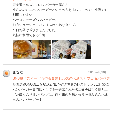
表参道ヒルズ内のハンバーガー屋さん。
小さめのミニハンバーガーというのもあるらしいので、小腹でも
利用しやすい。
ベーコンチーズハンバーガー。
お肉ジューシー、パンはふわふわなタイプ。
平日お昼は並びませんでした。
気軽に利用できる立地。
まなな
2018年6月8日
SNS映えスイーツも◎表参道ヒルズのお洒落カフェ＆バー7選
英国誌MONOCLE MAGAZINEが選ぶ世界のレストランBEST50に
ハンバーガー専門店として唯一選出された名店🍔香ばしく焼き上
げたほんのり甘いバンズに、肉本来の旨味と香りを挟み込んだ珠
玉のハンバーガー！