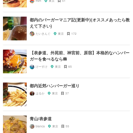
mzh
東京
51
都内のバーガーマニア記(更新中)(オススメあったら教
えて下さい)
たいきんぐ
東京
172
【表参道、外苑前、神宮前、原宿】本格的なハンバー
ガーを食べるなら🍔
けーすけ
東京
65
都内近郊ハンバーガー巡り
はるか
東京
37
青山/表参道
bianca
東京
55