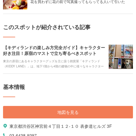
花を買わずに花の前で写真撮ってもらってる人いて引いた
このスポットが紹介されている記事
【キディランドの楽しみ方完全ガイド】キャラクター
好き注目！原宿のマストで立ち寄るべきスポット
東京の原宿にあるキャラクターグッズを主に扱う雑貨屋「キディランド
（KIDDY LAND）」は、地下1階から4階の建物の中に様々なキャラクター
グッズが詰まっている、いわばキャラクターグッズのテーマパークのよう
な場所です。 子供向けのおもちゃやグッズも多いですが、プラモデルやハ
イセンスで普段使いができそうなグッズも多く取り揃えているので大人に
基本情報
とっても楽しいお店です。 今回はそんなポップカルチャーを発信し続ける
キディランド 原宿店について紹介します。
地図を見る
東京都渋谷区神宮前４丁目１２-１０ 表参道ヒルズ 3F
03-6438-9297