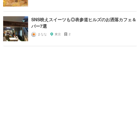
SNS映えスイーツも◎表参道ヒルズのお洒落カフェ＆
バー7選
まなな
東京
2