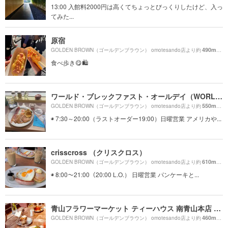
13:00 入館料2000円は高くてちょっとびっくりしたけど、入っ
てみた...
原宿
490m
GOLDEN BROWN（ゴールデンブラウン） omotesando店より約
（徒
食べ歩き😋🛍
ワールド・ブレックファスト・オールデイ（WORLD BREAKFAST ALLDAY）
550m
GOLDEN BROWN（ゴールデンブラウン） omotesando店より約
（徒
◉ 7:30～20:00（ラストオーダー19:00）日曜営業 アメリカや...
crisscross （クリスクロス）
610m
GOLDEN BROWN（ゴールデンブラウン） omotesando店より約
（徒
◉ 8:00〜21:00（20:00 L.O.） 日曜営業 パンケーキと...
青山フラワーマーケット ティーハウス 南青山本店 （Aoyama Flower Market TEA HOUSE）
460m
GOLDEN BROWN（ゴールデンブラウン） omotesando店より約
（徒