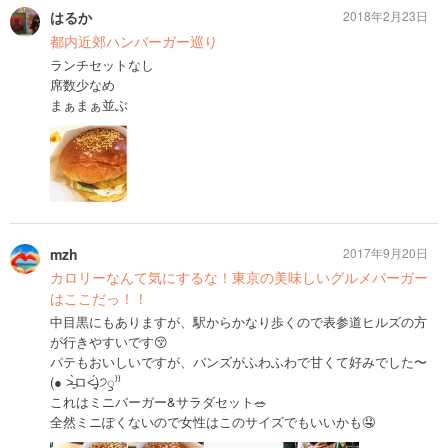
はるか
2018年2月23日
都内近郊ハンバーガー巡り
ランチセットなし
席数少なめ
まぁまぁ並ぶ
mzh
2017年9月20日
カロリーなんて気にするな！東京の美味しいグルメバーガー
はここだっ！！
中目黒にもありますが、駅からかなり歩くので表参道ヒルズの方
が行きやすいです😚
パテもおいしいですが、バンズがふわふわで甘くて好みでした〜
(● ˃̶͈̀ロ˂̶͈́)੭ꠥ⁾⁾
これはミニバーガー&サラダセット🥗
全然ミニぽくないので女性はこのサイズでもいいかも🤤