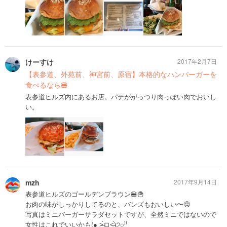
けーすけ
2017年2月7日
【表参道、外苑前、神宮前、原宿】本格的なハンバーガーを
食べるなら🍔
表参道ヒルズ内にあるお店。パテががっつり肉っぽい肉でおいし
い。
mzh
2017年9月14日
表参道ヒルズのゴールデンブラウン🍔🍟
お肉の味がしっかりしてるのと、バンズもおいしい〜🤤
写真はミニバーガーサラダセットですが、全然ミニではないので
女性はこれでいいかも(● ˃̶͈̀ロ˂̶͈́)੭ꠥ⁾⁾