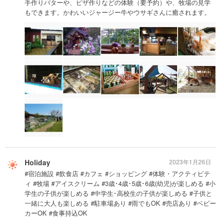
手作りバターや、ピザ作りなどの体験（要予約）や、牧場の見学
もできます。かわいいジャージー牛やウサギさんに癒されます。
Holiday
2023年1月26日
#宿泊施設 #飲食店 #カフェ #ショッピング #体験・アクティビテ
ィ #牧場 #アイスクリーム #3歳･4歳･5歳･6歳(幼児)が楽しめる #小
学生の子供が楽しめる #中学生･高校生の子供が楽しめる #子供と
一緒に大人も楽しめる #駐車場あり #雨でもOK #売店あり #ベビー
カーOK #食事持込OK