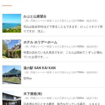
かぶと山展望台
1140m
（有）丹後ジャージー牧場 ミルク工房そらより約
（徒歩19分）
兜山は徒歩20分ほどで登ることもできます。けっこうキツイ登
りですが、頂上...
ホテル ホリデーホーム
1420m
（有）丹後ジャージー牧場 ミルク工房そらより約
（徒歩24分）
何度か訪れている久美浜ですが、こちらは初めて！ずっと憧れ
ていたお宿です。...
道の駅 SAN KAI KAN
1790m
（有）丹後ジャージー牧場 ミルク工房そらより約
（徒歩30分）
切符🎫
木下酒造(有)
1020m
（有）丹後ジャージー牧場 ミルク工房そらより約
（徒歩17分）
日本酒を中心とする醸造、販売を行っている蔵元。 １８４２