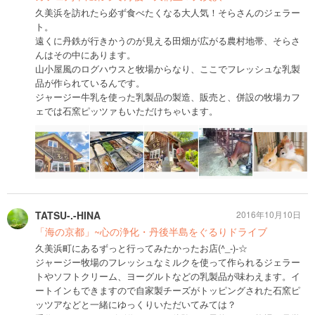
久美浜を訪れたら必ず食べたくなる大人気！そらさんのジェラー
ト。
遠くに丹鉄が行きかうのが見える田畑が広がる農村地帯、そらさ
んはその中にあります。
山小屋風のログハウスと牧場からなり、ここでフレッシュな乳製
品が作られているんです。
ジャージー牛乳を使った乳製品の製造、販売と、併設の牧場カフ
ェでは石窯ピッツァもいただけちゃいます。
TATSU-.-HINA
2016年10月10日
「海の京都」~心の浄化・丹後半島をぐるりドライブ
久美浜町にあるずっと行ってみたかったお店(^_-)-☆
ジャージー牧場のフレッシュなミルクを使って作られるジェラー
トやソフトクリーム、ヨーグルトなどの乳製品が味わえます。イ
ートインもできますので自家製チーズがトッピングされた石窯ピ
ッツアなどと一緒にゆっくりいただいてみては？