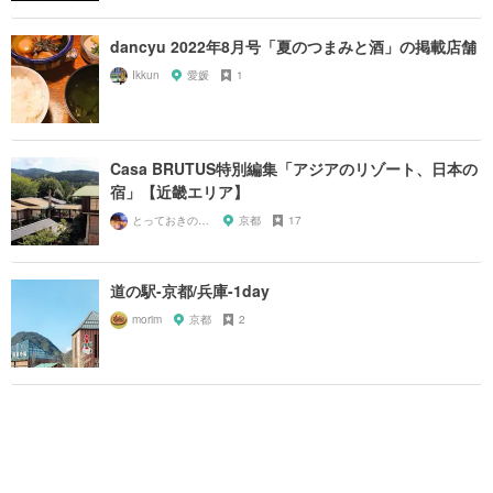
dancyu 2022年8月号「夏のつまみと酒」の掲載店舗
Ikkun
愛媛
1
Casa BRUTUS特別編集「アジアのリゾート、日本の
宿」【近畿エリア】
とっておきの宿探し
京都
17
道の駅-京都/兵庫-1day
morim
京都
2