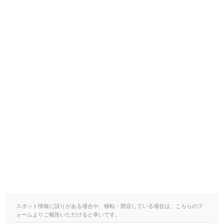
スポット情報に誤りがある場合や、移転・閉店している場合は、こちらのフ
ォームよりご報告いただけると幸いです。