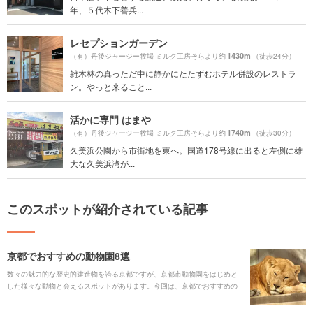
年、５代木下善兵...
レセプションガーデン
1430m
（有）丹後ジャージー牧場 ミルク工房そらより約
（徒歩24分）
雑木林の真っただ中に静かにたたずむホテル併設のレストラ
ン。やっと来ること...
活かに専門 はまや
1740m
（有）丹後ジャージー牧場 ミルク工房そらより約
（徒歩30分）
久美浜公園から市街地を東へ。国道178号線に出ると左側に雄
大な久美浜湾が...
このスポットが紹介されている記事
京都でおすすめの動物園8選
数々の魅力的な歴史的建造物を誇る京都ですが、京都市動物園をはじめと
した様々な動物と会えるスポットがあります。今回は、京都でおすすめの
動物園を8箇所ご紹介します！