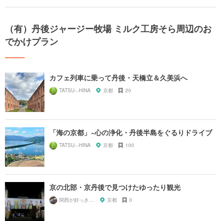
（有）丹後ジャージー牧場 ミルク工房そら周辺のお
でかけプラン
カフェ列車に乗って丹後・天橋立＆久美浜へ
TATSU-.-HINA
京都
20
「海の京都」~心の浄化・丹後半島をぐるりドライブ
TATSU-.-HINA
京都
100
京の北部・京丹後で見つけたゆったり観光
関西が好っきゃねん
京都
0