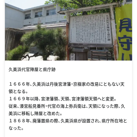
久美浜代官陣屋と県庁跡
１６６６年、久美浜は丹後宮津藩・京極家の改易にともない天
領となる。
１６６９年以降、宮津藩領、天領、宮津藩領天領へと変更。
従来、湊宮船見番所・代官の海上弥兵衛は、天領になった際、久
美浜に移転し陣屋と改めた。
１８６８年、廃藩置県の際、久美浜県が設置され、県庁所在地と
なった。