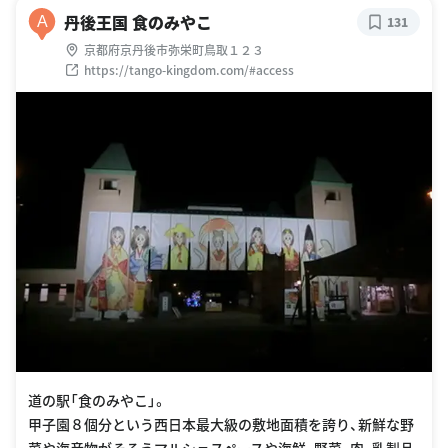
丹後王国 食のみやこ
A
131
京都府京丹後市弥栄町鳥取１２３
https://tango-kingdom.com/#access
道の駅「食のみやこ」。
甲子園８個分という西日本最大級の敷地面積を誇り、新鮮な野