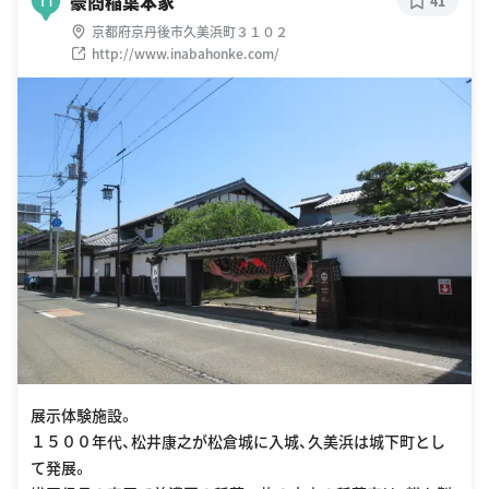
豪商稲葉本家
41
京都府京丹後市久美浜町３１０２
http://www.inabahonke.com/
展示体験施設。
１５００年代、松井康之が松倉城に入城、久美浜は城下町とし
て発展。