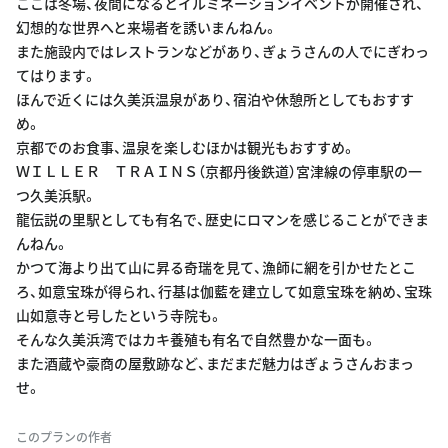
ここは冬場、夜間になるとイルミネーションイベントが開催され、
幻想的な世界へと来場者を誘いまんねん。
また施設内ではレストランなどがあり、ぎょうさんの人でにぎわっ
てはります。
ほんで近くには久美浜温泉があり、宿泊や休憩所としてもおすす
め。
京都でのお食事、温泉を楽しむほかは観光もおすすめ。
ＷＩＬＬＥＲ ＴＲＡＩＮＳ（京都丹後鉄道）宮津線の停車駅の一
つ久美浜駅。
龍伝説の里駅としても有名で、歴史にロマンを感じることができま
んねん。
かつて海より出て山に昇る奇瑞を見て、漁師に網を引かせたとこ
ろ、如意宝珠が得られ、行基は伽藍を建立して如意宝珠を納め、宝珠
山如意寺と号したという寺院も。
そんな久美浜湾ではカキ養殖も有名で自然豊かな一面も。
また酒蔵や豪商の屋敷跡など、まだまだ魅力はぎょうさんおまっ
せ。
このプランの作者