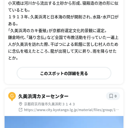
小天橋は河川から流出する土砂から形成、寝殿造の池の形に似
ているとも。
１９１３年、久美浜湾と日本海の間が開削され、水路・水戸口が
ある。
「久美浜湾のカキ養殖」が京都府選定文化的景観に選定。
鎌倉時代、「踊り念仏」など全国で布教活動を行っていた一遍上
人が久美浜を訪れた際、干ばつによる飢饉に苦しむ村人のため
に念仏を唱えたところ、龍が出現して天に昇り、雨を降らせた
とか。
このスポットの詳細を見る
久美浜湾カヌーセンター
G
0
京都府京丹後市久美浜町３１４３
https://www.city.kyotango.lg.jp/material/files/group/1/2
0210326_n311.pdf