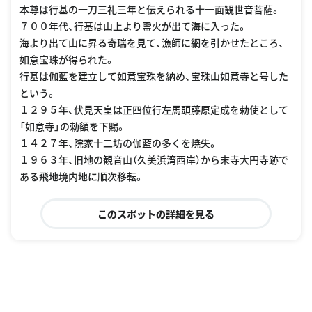
本尊は行基の一刀三礼三年と伝えられる十一面観世音菩薩。
７００年代、行基は山上より霊火が出て海に入った。
海より出て山に昇る奇瑞を見て、漁師に網を引かせたところ、
如意宝珠が得られた。
行基は伽藍を建立して如意宝珠を納め、宝珠山如意寺と号した
という。
１２９５年、伏見天皇は正四位行左馬頭藤原定成を勅使として
「如意寺」の勅額を下賜。
１４２７年、院家十二坊の伽藍の多くを焼失。
１９６３年、旧地の観音山（久美浜湾西岸）から末寺大円寺跡で
ある飛地境内地に順次移転。
このスポットの詳細を見る