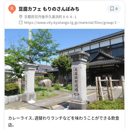
豆腐カフェ もりのさんぽみち
K
0
京都府京丹後市久美浜町８６４-１
https://www.city.kyotango.lg.jp/material/files/group/1/2
0210412_n008.pdf
カレーライス、週替わりランチなどを味わうことができる飲食
店。