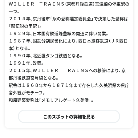
ＷＩＬＬＥＲ ＴＲＡＩＮＳ（京都丹後鉄道）宮津線の停車駅の
一つ。
２０１４年、京丹後市「駅の愛称選定委員会」で決定した愛称は
「龍伝説の里駅」。
１９２９年、日本国有鉄道峰豊線の開通に伴い開業。
１９８７年、国鉄分割民営化により、西日本旅客鉄道（ＪＲ西日
本）となる。
１９９０年、北近畿タンゴ鉄道となる。
１９９１年、改築。
２０１５年、ＷＩＬＬＥＲ ＴＲＡＩＮＳへの移管により、京
都丹後鉄道宮豊線となる。
駅舎は１８６８年から１８７１年まで存在した久美浜県の県庁
舎外観がモチーフ。
和風建築愛称は「メモリアルゲート久美浜」。
このスポットの詳細を見る