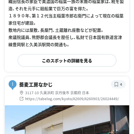
織田信長の家臣で美濃国の稲葉一族の末裔の稲葉家は、糀を製
造、それを元手に廻船業で巨万の富を得た。
１８９０年、第１２代当主稲葉市郎右衛門によって現在の稲葉
家住宅が建設。
敷地内には屋敷、長屋門、土蔵離れ座敷などが配置。
衆議院議員、熊野郡会議長を歴任し、私財で日本国有鉄道宮津
線豊岡駅と久美浜駅間の開通も。
このスポットの詳細を見る
蕎麦工房なかじ
I
4
3117-10 久美浜町 京丹後市 京都府 日本
https://tabelog.com/kyoto/A2609/A260903/26024449/