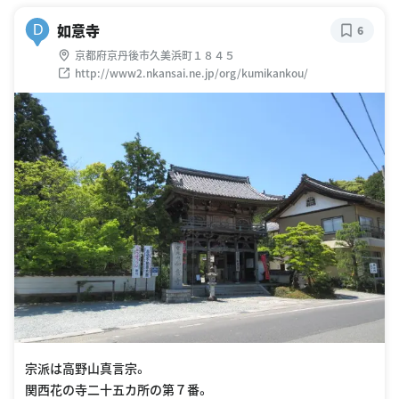
如意寺
D
6
京都府京丹後市久美浜町１８４５
http://www2.nkansai.ne.jp/org/kumikankou/
宗派は高野山真言宗。
関西花の寺二十五カ所の第７番。