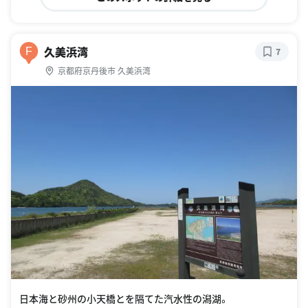
久美浜湾
F
7
京都府京丹後市 久美浜湾
日本海と砂州の小天橋とを隔てた汽水性の潟湖。