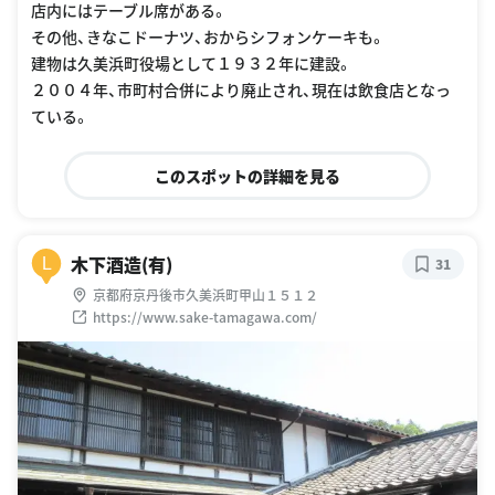
店内にはテーブル席がある。
その他、きなこドーナツ、おからシフォンケーキも。
建物は久美浜町役場として１９３２年に建設。
２００４年、市町村合併により廃止され、現在は飲食店となっ
ている。
このスポットの詳細を見る
木下酒造(有)
L
31
京都府京丹後市久美浜町甲山１５１２
https://www.sake-tamagawa.com/