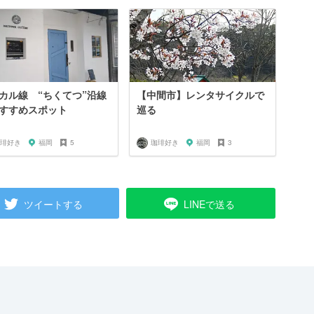
カル線 “ちくてつ”沿線
【中間市】レンタサイクルで
すすめスポット
巡る
琲好き
福岡
5
珈琲好き
福岡
3
ツイートする
LINEで送る