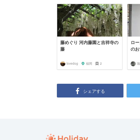
藤めぐり 河内藤園と吉祥寺の
ロー
藤
のお
lovedog
福岡
2
珈
シェアする