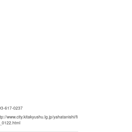
93-617-0237
tp://www.city.kitakyushu.lg.jp/yahatanishi/fi
e_0122.html