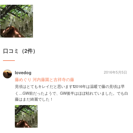
口コミ（2件）
lovedog
2016年5月5日
藤めぐり 河内藤園と吉祥寺の藤
見頃はとてもキレイだと思います❗️2016年は温暖で藤の見頃は早
く…GW前だったようで、GW後半はほぼ枯れていました。でも白
藤はまだ綺麗でした！