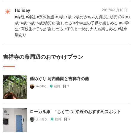
Holiday
2017年1月10日
#寺院 #神社 #宗教施設 #0歳･1歳･2歳の赤ちゃん(乳児･幼児)OK #3
歳･4歳･5歳･6歳(幼児)が楽しめる #小学生の子供が楽しめる #中学
生･高校生の子供が楽しめる #子供と一緒に大人も楽しめる #駐車
場あり
吉祥寺の藤周辺のおでかけプラン
藤めぐり 河内藤園と吉祥寺の藤
lovedog
福岡
2
ローカル線 “ちくてつ”沿線のおすすめスポット
珈琲好き
福岡
5