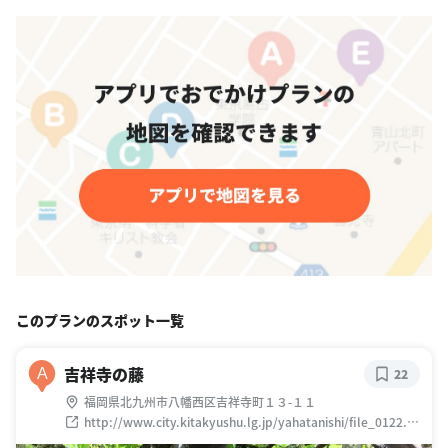
このプランのスポット一覧
吉祥寺の藤
A
22
福岡県北九州市八幡西区吉祥寺町１３-１１
http://www.city.kitakyushu.lg.jp/yahatanishi/file_0122.ht
ml