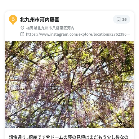
北九州市河内藤園
B
26
福岡県北九州市八幡東区河内
https://www.instagram.com/explore/locations/27623963
0
想像通り、綺麗です💖ドームの藤の見頃はまだもう少し後なの