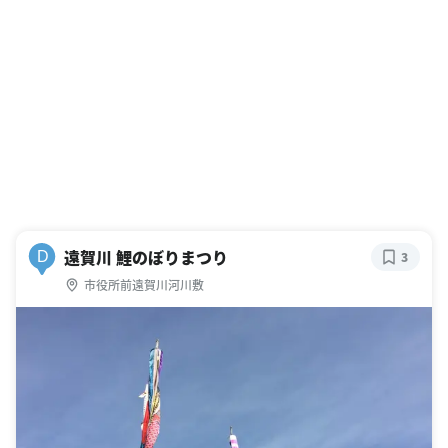
遠賀川 鯉のぼりまつり
D
3
市役所前遠賀川河川敷