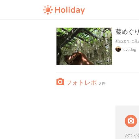
藤めぐ
死ぬまでに見
lovedog
フォトレポ
0 件
おでか