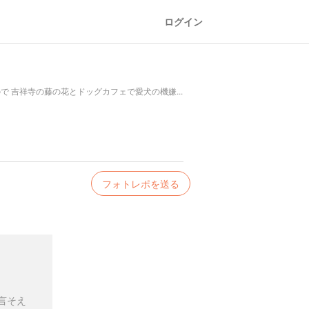
ログイン
 吉祥寺の藤の花とドッグカフェで愛犬の機嫌...
フォトレポを送る
言そえ