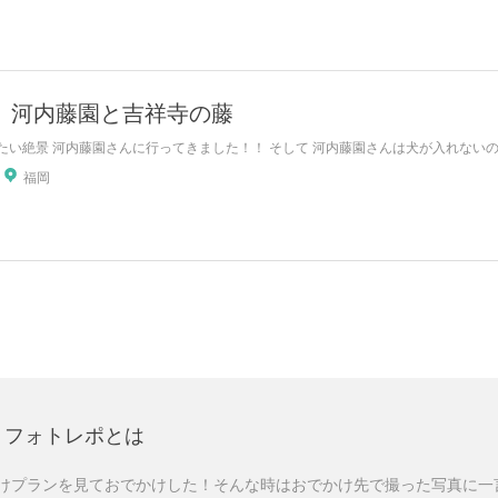
り 河内藤園と吉祥寺の藤
たい絶景 河内藤園さんに行ってきました！！ そして 河内藤園さんは犬が入れないので
福岡
フォトレポとは
けプランを見ておでかけした！そんな時はおでかけ先で撮った写真に一