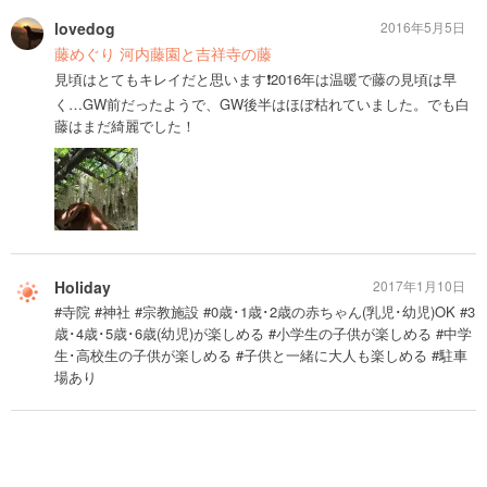
lovedog
2016年5月5日
藤めぐり 河内藤園と吉祥寺の藤
見頃はとてもキレイだと思います❗️2016年は温暖で藤の見頃は早
く…GW前だったようで、GW後半はほぼ枯れていました。でも白
藤はまだ綺麗でした！
Holiday
2017年1月10日
#寺院 #神社 #宗教施設 #0歳･1歳･2歳の赤ちゃん(乳児･幼児)OK #3
歳･4歳･5歳･6歳(幼児)が楽しめる #小学生の子供が楽しめる #中学
生･高校生の子供が楽しめる #子供と一緒に大人も楽しめる #駐車
場あり