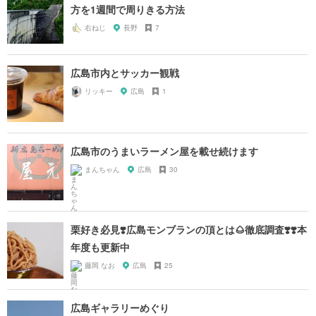
方を1週間で周りきる方法
右ねじ
長野
7
広島市内とサッカー観戦
リッキー
広島
1
広島市のうまいラーメン屋を載せ続けます
まんちゃん
広島
30
栗好き必見❣️広島モンブランの頂とは🌰徹底調査❣️❣️本
年度も更新中
藤岡 なお
広島
25
広島ギャラリーめぐり