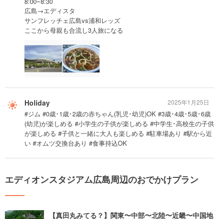
8:00~8:30
広島→エディスタ
サンフレッチェ広島vs浦和レッズ
ここから母親も合流し3人旅になる
Holiday
2025年1月25日
#ジム #0歳･1歳･2歳の赤ちゃん(乳児･幼児)OK #3歳･4歳･5歳･6歳
(幼児)が楽しめる #小学生の子供が楽しめる #中学生･高校生の子供
が楽しめる #子供と一緒に大人も楽しめる #駐車場あり #駅から近
い #オムツ交換台あり #食事持込OK
エディオンスタジアム広島周辺のおでかけプラン
【真田丸みてる？】関東〜中部〜北陸〜近畿〜中国地