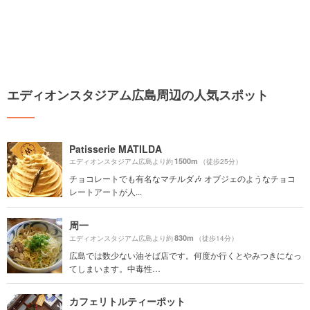
エディオンスタジアム広島周辺の人気スポット
Patisserie MATILDA
1500m
エディオンスタジアム広島より約
（徒歩25分）
チョコレートでも有名なマチルダ🎶 オブジェのようなチョコ
レートアートが人...
周一
830m
エディオンスタジアム広島より約
（徒歩14分）
広島では数少ない油そば店です。何度か行くとやみつきになっ
てしまいます。中毒性…
カフェリトルティーポット