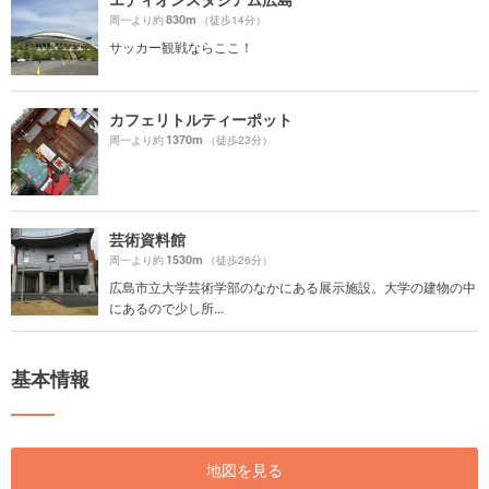
830m
周一より約
（徒歩14分）
サッカー観戦ならここ！
カフェリトルティーポット
1370m
周一より約
（徒歩23分）
芸術資料館
1530m
周一より約
（徒歩26分）
広島市立大学芸術学部のなかにある展示施設。大学の建物の中
にあるので少し所...
基本情報
地図を見る