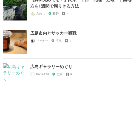
方を1週間で周りきる方法
右ねじ
長野
7
広島市内とサッカー観戦
リッキー
広島
1
広島ギャラリーめぐり
fbkx4238
広島
0