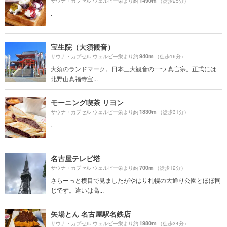
1490m
サウナ・カプセル ウェルビー栄より約
（徒歩25分）
.
宝生院（大須観音）
940m
サウナ・カプセル ウェルビー栄より約
（徒歩16分）
大須のランドマーク。日本三大観音の一つ 真言宗。正式には
北野山真福寺宝...
モーニング喫茶 リヨン
1830m
サウナ・カプセル ウェルビー栄より約
（徒歩31分）
.
名古屋テレビ塔
700m
サウナ・カプセル ウェルビー栄より約
（徒歩12分）
さらーっと横目で見ましたがやはり札幌の大通り公園とほぼ同
じです。違いは高...
矢場とん 名古屋駅名鉄店
1980m
サウナ・カプセル ウェルビー栄より約
（徒歩34分）