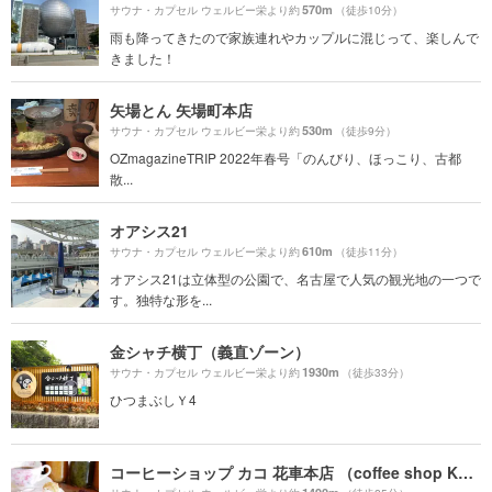
570m
サウナ・カプセル ウェルビー栄より約
（徒歩10分）
雨も降ってきたので家族連れやカップルに混じって、楽しんで
きました！
矢場とん 矢場町本店
530m
サウナ・カプセル ウェルビー栄より約
（徒歩9分）
OZmagazineTRIP 2022年春号「のんびり、ほっこり、古都
散...
オアシス21
610m
サウナ・カプセル ウェルビー栄より約
（徒歩11分）
オアシス21は立体型の公園で、名古屋で人気の観光地の一つで
す。独特な形を...
金シャチ横丁（義直ゾーン）
1930m
サウナ・カプセル ウェルビー栄より約
（徒歩33分）
ひつまぶしＹ4
コーヒーショップ カコ 花車本店 （coffee shop KAKO）