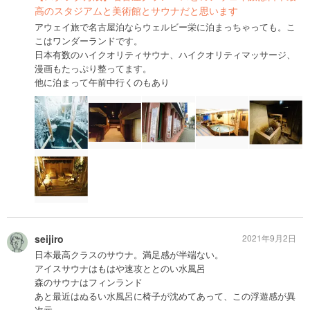
高のスタジアムと美術館とサウナだと思います
アウェイ旅で名古屋泊ならウェルビー栄に泊まっちゃっても。こ
こはワンダーランドです。
日本有数のハイクオリティサウナ、ハイクオリティマッサージ、
漫画もたっぷり整ってます。
他に泊まって午前中行くのもあり
seijiro
2021年9月2日
日本最高クラスのサウナ。満足感が半端ない。
アイスサウナはもはや速攻ととのい水風呂
森のサウナはフィンランド
あと最近はぬるい水風呂に椅子が沈めてあって、この浮遊感が異
次元。