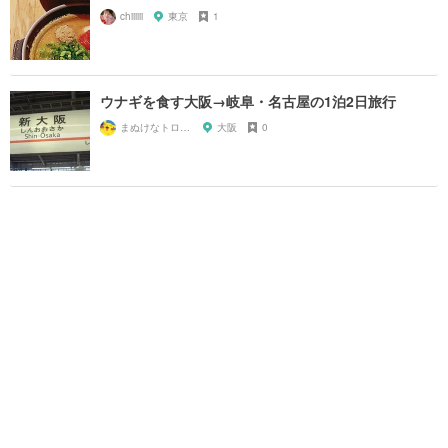
chiiiiii
東京
1
ウナギを食す大阪→岐阜・名古屋の1泊2日旅行
まぬけなトロピカチュー
大阪
0