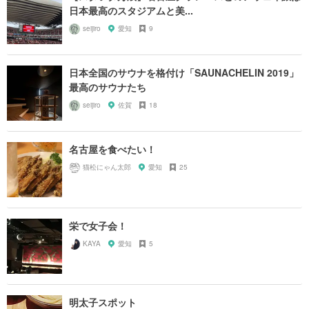
日本最高のスタジアムと美...
seijiro
愛知
9
日本全国のサウナを格付け「SAUNACHELIN 2019」
最高のサウナたち
seijiro
佐賀
18
名古屋を食べたい！
猫松にゃん太郎
愛知
25
栄で女子会！
KAYA
愛知
5
明太子スポット