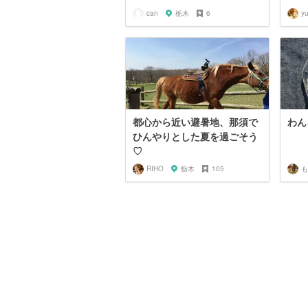
can
栃木
6
yu
都心から近い避暑地、那須で
わん
ひんやりとした夏を過ごそう
♡
RIHO
栃木
105
も