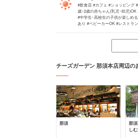
#飲食店 #カフェ #ショッピング 
歳･2歳の赤ちゃん(乳児･幼児)OK
#中学生･高校生の子供が楽しめる 
あり #ベビーカーOK #レストラ
チーズガーデン 那須本店周辺の
那須
那須
しむ