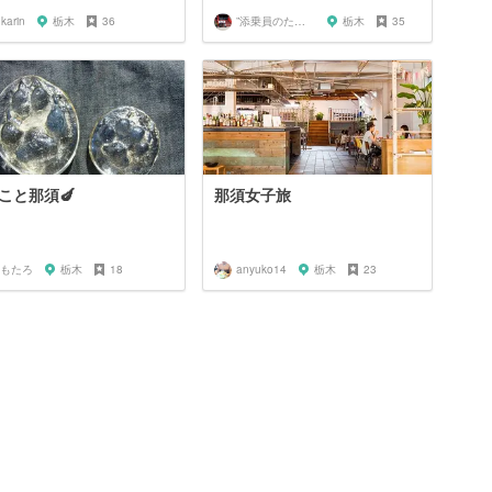
karin
栃木
36
”添乗員のたまご”のグループです
栃木
35
こと那須🍆
那須女子旅
もたろ
栃木
18
anyuko14
栃木
23