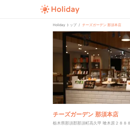
Holiday トップ
チーズガーデン 那須本店
チーズガーデン 那須本店
栃木県那須郡那須町高久甲 喰木原２８８