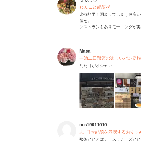
わんこと那須🍆
比較的早く閉まってしまうお店が
産を。
レストランもありモーニングが美
Masa
一泊二日那須の楽しいパン🥐旅
見た目がオシャレ
m.s19011010
丸1日☆那須を満喫するおすす
那須といえばチーズ！チーズとい