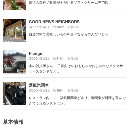
那須の森林ノ牧場が手がけるソフトクリーム専門店
GOOD NEWS NEIGHBORS
250m
GOOD NEWSより約
（徒歩5分）
自然の中で美味しいものを食べながらのんびりと♡
Flange
510m
GOOD NEWSより約
（徒歩9分）
木の雑貨屋さん。 子供向けのおもちゃやおしゃれなアクセサ
リースタンドなど...
蒸氣汽関車
360m
GOOD NEWSより約
（徒歩6分）
レストラン内にミニ蒸気機関車が走り、機関車が料理を運んで
きてくれるレストラン。
基本情報