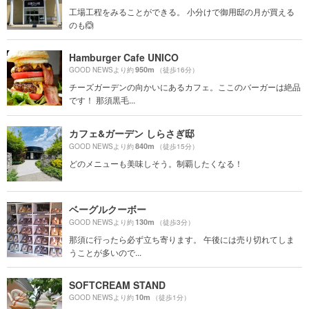
工場工程をみることができる。 小分けで御用邸の月が買える
のも🙆
Hamburger Cafe UNICO
950m
GOOD NEWSより約
（徒歩16分）
チーズガーデンの向かいにあるカフェ。ここのバーガーは絶品
です！ 那須黒毛...
カフェ&ガーデン しらさぎ邸
840m
GOOD NEWSより約
（徒歩15分）
どのメニューも美味しそう。制覇したくなる！
ベーグルクーボー
130m
GOOD NEWSより約
（徒歩3分）
那須に行ったら必ず立ち寄ります。 午後には売り切れてしま
うことが多いので...
SOFTCREAM STAND
10m
GOOD NEWSより約
（徒歩1分）