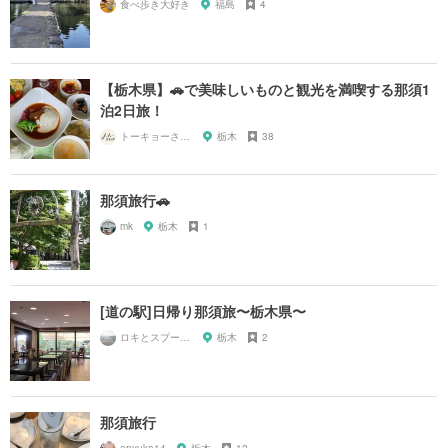
食べ歩き大好き
福島
4
【栃木県】🚗で美味しいものと観光を満喫する那須1
泊2日旅！
トーキョーさんぽ
栃木
38
那須旅行🚗
mk
栃木
1
[道の駅]日帰り那須旅〜栃木県〜
ロキとスプーン🥄
栃木
2
那須旅行
anyuko14
栃木
12