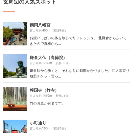
玄周辺の人気スポット
鶴岡八幡宮
450m
玄より約
（徒歩8分）
お腹いっぱいの体を散歩でリフレッシュ。 北鎌倉から歩いて
きたので真横から...
鎌倉大仏（高徳院）
1750m
玄より約
（徒歩30分）
鎌倉駅から歩くと、それなりに時間かかりました。江ノ電乗り
放題チケット買っ...
報国寺（竹寺）
1410m
玄より約
（徒歩24分）
竹のお庭が有名です。
小町通り
150m
玄より約
（徒歩3分）