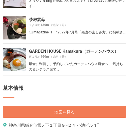
オリジナルringを作成できるお店です！silver925も華奢なデザ
イ...
茶房雲母
680m
玄より約
（徒歩12分）
OZmagazineTRIP 2022年7月号「鎌倉の楽しみ方」に掲載さ...
GARDEN HOUSE Kamakura（ガーデンハウス）
620m
玄より約
（徒歩11分）
鎌倉に到着し、予約していたガーデンハウス鎌倉へ。 気持ち
の良いテラス席で...
基本情報
地図を見る
神奈川県鎌倉市雪ノ下１丁目９−２４ 小池ビル 1F