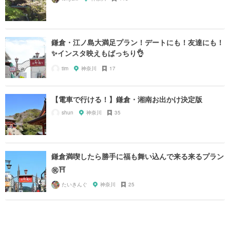
鎌倉・江ノ島大満足プラン！デートにも！友達にも！
✨インスタ映えもばっちり👌
tim
神奈川
17
【電車で行ける！】鎌倉・湘南お出かけ決定版
shun
神奈川
35
鎌倉満喫したら勝手に福も舞い込んで来る来るプラン
㊗️⛩
たいきんぐ
神奈川
25