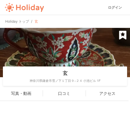
ログイン
Holiday トップ
玄
玄
神奈川県鎌倉市雪ノ下１丁目９−２４ 小池ビル 1F
写真・動画
口コミ
アクセス