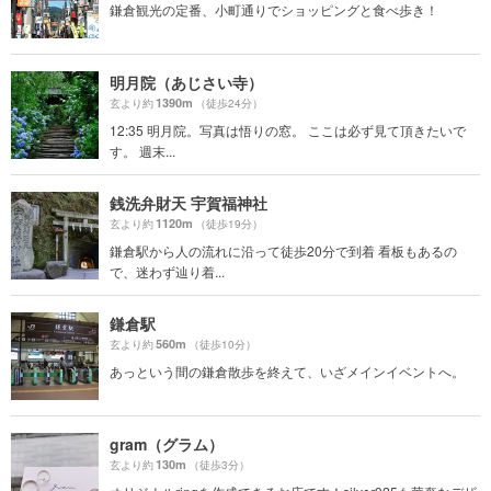
鎌倉観光の定番、小町通りでショッピングと食べ歩き！
明月院（あじさい寺）
1390m
玄より約
（徒歩24分）
12:35 明月院。写真は悟りの窓。 ここは必ず見て頂きたいで
す。 週末...
銭洗弁財天 宇賀福神社
1120m
玄より約
（徒歩19分）
鎌倉駅から人の流れに沿って徒歩20分で到着 看板もあるの
で、迷わず辿り着...
鎌倉駅
560m
玄より約
（徒歩10分）
あっという間の鎌倉散歩を終えて、いざメインイベントへ。
gram（グラム）
130m
玄より約
（徒歩3分）