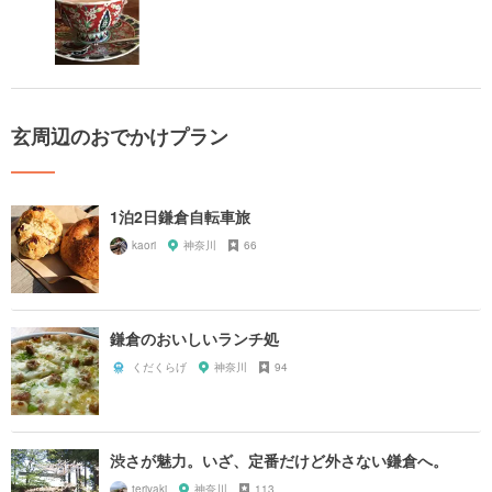
玄周辺のおでかけプラン
1泊2日鎌倉自転車旅
kaori
神奈川
66
鎌倉のおいしいランチ処
くだくらげ
神奈川
94
渋さが魅力。いざ、定番だけど外さない鎌倉へ。
teriyaki
神奈川
113