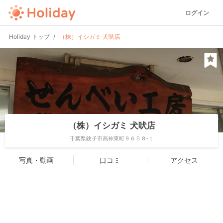
ログイン
Holiday トップ
（株）イシガミ 犬吠店
（株）イシガミ 犬吠店
千葉県銚子市高神東町９６５８-１
写真・動画
口コミ
アクセス