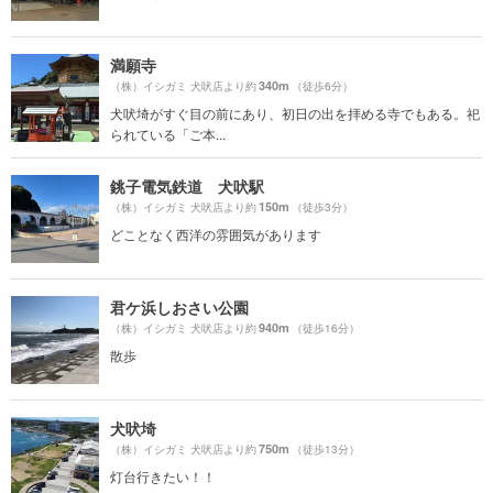
満願寺
340m
（株）イシガミ 犬吠店より約
（徒歩6分）
犬吠埼がすぐ目の前にあり、初日の出を拝める寺でもある。祀
られている「ご本...
銚子電気鉄道 犬吠駅
150m
（株）イシガミ 犬吠店より約
（徒歩3分）
どことなく西洋の雰囲気があります
君ケ浜しおさい公園
940m
（株）イシガミ 犬吠店より約
（徒歩16分）
散歩
犬吠埼
750m
（株）イシガミ 犬吠店より約
（徒歩13分）
灯台行きたい！！