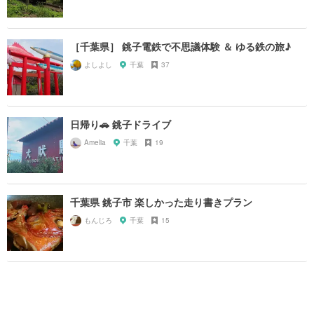
［千葉県］ 銚子電鉄で不思議体験 ＆ ゆる鉄の旅♪
よしよし
千葉
37
日帰り🚗 銚子ドライブ
Amelia
千葉
19
千葉県 銚子市 楽しかった走り書きプラン
もんじろ
千葉
15