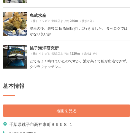
島武水産
250m
（株）イシガミ 犬吠店より約
（徒歩5分）
温泉の後、最後に 回る回転ずしに行きました。 食べログでは
かなり良い評...
銚子海洋研究所
1220m
（株）イシガミ 犬吠店より約
（徒歩21分）
とてもよく晴れていたのですが、波が高くて船が出港できず、
クジラウォッチン...
基本情報
地図を見る
千葉県銚子市高神東町９６５８-１