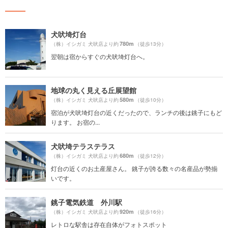
犬吠埼灯台
780m
（株）イシガミ 犬吠店より約
（徒歩13分）
翌朝は宿からすぐの犬吠埼灯台へ。
地球の丸く見える丘展望館
580m
（株）イシガミ 犬吠店より約
（徒歩10分）
宿泊が犬吠埼灯台の近くだったので、ランチの後は銚子にもど
ります。 お宿の...
犬吠埼テラステラス
680m
（株）イシガミ 犬吠店より約
（徒歩12分）
灯台の近くのお土産屋さん。 銚子が誇る数々の名産品が勢揃
いです。
銚子電気鉄道 外川駅
920m
（株）イシガミ 犬吠店より約
（徒歩16分）
レトロな駅舎は存在自体がフォトスポット