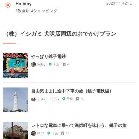
Holiday
2023年1月21日
#飲食店 #ショッピング
（株）イシガミ 犬吠店周辺のおでかけプラン
やっぱり銚子電鉄
today
千葉
4
自由気ままに途中下車の旅（銚子電鉄編）
まきの つぐみ
千葉
40
レトロな電車に乗って漁師町を味わう、銚子の旅
kaori
千葉
33