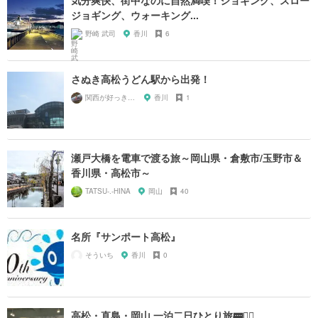
ジョギング、ウォーキング...
野崎 武司
香川
6
さぬき高松うどん駅から出発！
関西が好っきゃねん
香川
1
瀬戸大橋を電車で渡る旅～岡山県・倉敷市/玉野市＆
香川県・高松市～
TATSU-.-HINA
岡山
40
名所『サンポート高松』
そういち
香川
0
高松・直島・岡山 一泊二日ひとり旅🚃🚴‍♂️