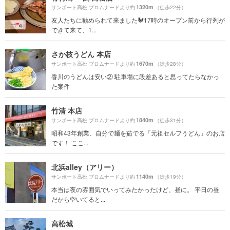
1320m
サンポート高松 プロムナードより約
（徒歩22分）
友人たちに勧められて来ました🐓17時のオープン前から行列が
できて来て、1...
さか枝うどん 本店
1670m
サンポート高松 プロムナードより約
（徒歩28分）
香川のうどんは安い② 駐車場に段差あると思ってたらなかっ
た案件
竹清 本店
1840m
サンポート高松 プロムナードより約
（徒歩31分）
昭和43年創業、自分で麺を茹でる「元祖セルフうどん」のお店
です！ ここ...
北浜alley（アリー）
1140m
サンポート高松 プロムナードより約
（徒歩19分）
本当は夜の雰囲気でいってみたかったけど、昼に。 平日の昼
だから空いてると...
高松城