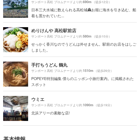
690m
サンポート高松 プロムナードより約
（徒歩12分）
日本三大水城に数えられる高松城🏯お堀に海水を引き込む、船
着も置かれていた...
めりけんや 高松駅前店
580m
サンポート高松 プロムナードより約
（徒歩10分）
せっかく香川なのでうどんは外せません。駅前のお店をはしご
しました。
手打ちうどん 鶴丸
1510m
サンポート高松 プロムナードより約
（徒歩26分）
POPEYE特別編集 僕らのニッポン小旅行案内。に掲載された
スポット
ウミエ
1090m
サンポート高松 プロムナードより約
（徒歩19分）
北浜アリーの素敵な店!
基本情報