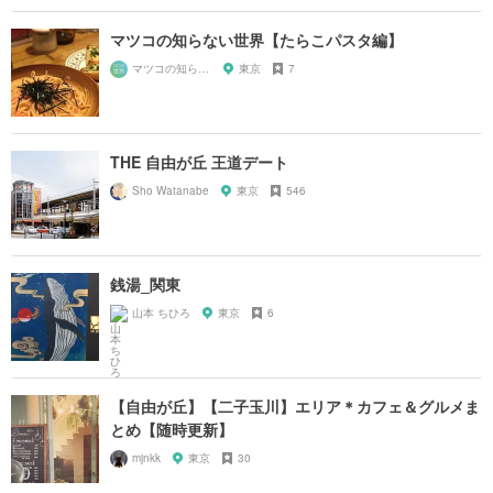
マツコの知らない世界【たらこパスタ編】
マツコの知らない世界マニア
東京
7
THE 自由が丘 王道デート
Sho Watanabe
東京
546
銭湯_関東
山本 ちひろ
東京
6
【自由が丘】【二子玉川】エリア＊カフェ＆グルメま
とめ【随時更新】
mjnkk
東京
30