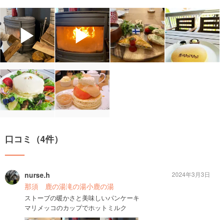
▶
▶
口コミ（4件）
nurse.h
2024年3月3日
那須 鹿の湯滝の湯小鹿の湯
ストーブの暖かさと美味しいパンケーキ
マリメッコのカップでホットミルク