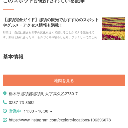
このスポットが紹介されている記事
【那須完全ガイド】那須の観光でおすすめのスポット
やグルメ・アクセス情報も満載！
那須は、自然に囲まれ四季の変化を近くで感じることができる観光地で
す。動物と触れ合ったり、ものづくり体験をしたり、ファミリーで楽しめ
るイベントもあるので家族旅行にもぴったりです。 都心からのアクセスが
良いので、休日にふらっと訪れてみるのもいいかもしれません。 ゆっくり
と落ち着いた時間を過ごせるスポットがたくさんある那須の魅力をご紹介
基本情報
します！
地図を見る
栃木県那須郡那須町大字高久乙2730-7
0287-73-8582
営業中
11:00～16:00
https://www.instagram.com/explore/locations/106396078