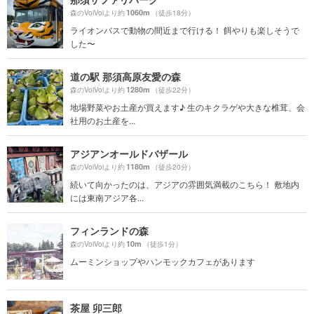
1060m
森のVoiVoiより約
（徒歩18分）
ライオンバスで動物の間近まで行ける！ 餌やりも楽しそうで
した〜
道の駅 那須高原友愛の森
1280m
森のVoiVoiより約
（徒歩22分）
地場野菜やお土産が買えます♪ 生のキクラゲや大きな椎茸、会
社用のお土産を...
アジアンオールドバザール
1180m
森のVoiVoiより約
（徒歩20分）
続いて向かったのは、アジアの雰囲気満載のこちら！ 敷地内
には東南アジア各...
フィンランドの森
10m
森のVoiVoiより約
（徒歩1分）
ムーミンショップやハンモックカフェがあります
茶屋 卯三郎