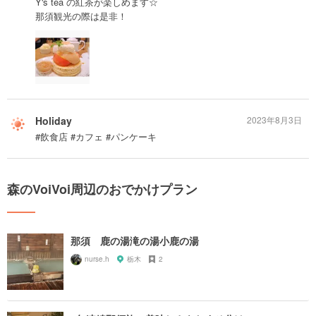
Y's tea の紅茶が楽しめます☆
那須観光の際は是非！
Holiday
2023年8月3日
#飲食店 #カフェ #パンケーキ
森のVoiVoi周辺のおでかけプラン
那須 鹿の湯滝の湯小鹿の湯
nurse.h
栃木
2