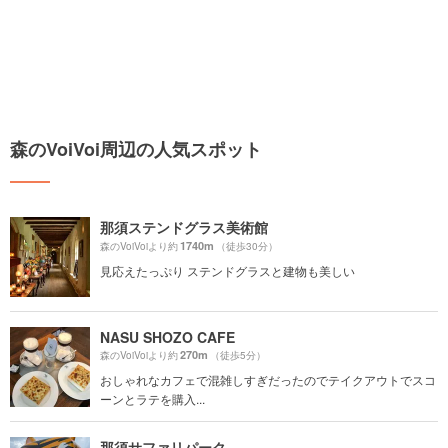
森のVoiVoi周辺の人気スポット
那須ステンドグラス美術館
1740m
森のVoiVoiより約
（徒歩30分）
見応えたっぷり ステンドグラスと建物も美しい
NASU SHOZO CAFE
270m
森のVoiVoiより約
（徒歩5分）
おしゃれなカフェで混雑しすぎだったのでテイクアウトでスコ
ーンとラテを購入...
那須サファリパーク