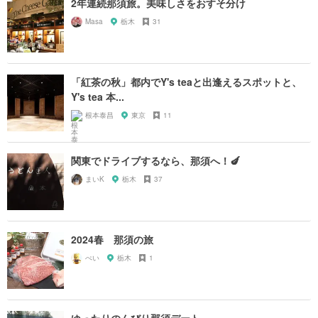
2年連続那須旅。美味しさをおすそ分け
Masa
栃木
31
「紅茶の秋」都内でY's teaと出逢えるスポットと、
Y's tea 本...
根本泰昌
東京
11
関東でドライブするなら、那須へ！🍆
まいK
栃木
37
2024春 那須の旅
ぺい
栃木
1