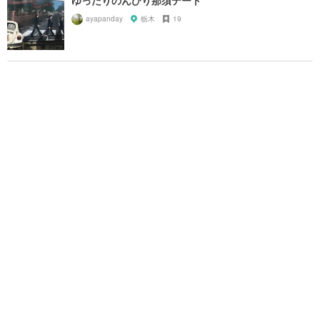
ゆったりのんびり那須デート
ayapanday
栃木
19