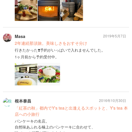
Masa
2019年5月7日
2年連続那須旅。美味しさをおすそ分け
行きたかった❣️予約がいっぱいで入れませんでした。
1ヶ月前から予約受付中。
根本泰昌
2016年10月30日
「紅茶の秋」都内でY's teaと出逢えるスポットと、Y's tea 本
店への小旅行
パンケーキの名店。
自然味あふれる極上のパンケーキに合わせて、