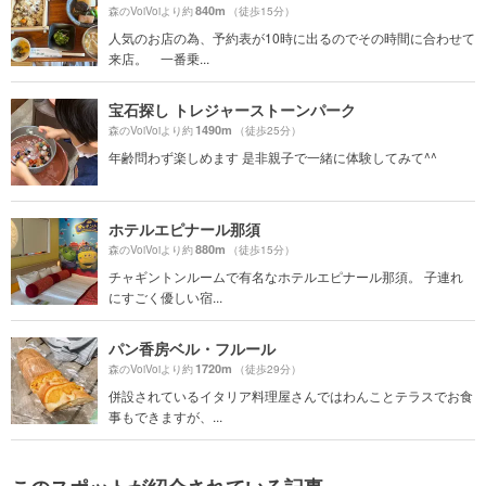
840m
森のVoiVoiより約
（徒歩15分）
人気のお店の為、予約表が10時に出るのでその時間に合わせて
来店。 一番乗...
宝石探し トレジャーストーンパーク
1490m
森のVoiVoiより約
（徒歩25分）
年齢問わず楽しめます 是非親子で一緒に体験してみて^^
ホテルエピナール那須
880m
森のVoiVoiより約
（徒歩15分）
チャギントンルームで有名なホテルエピナール那須。 子連れ
にすごく優しい宿...
パン香房ベル・フルール
1720m
森のVoiVoiより約
（徒歩29分）
併設されているイタリア料理屋さんではわんことテラスでお食
事もできますが、...