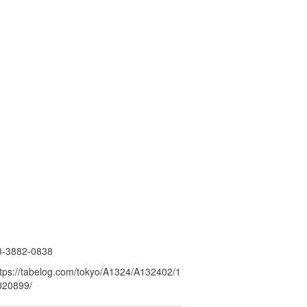
3-3882-0838
ttps://tabelog.com/tokyo/A1324/A132402/1
020899/