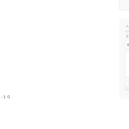
ス
い
る
-１０