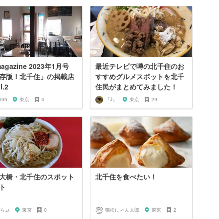
agazine 2023年1月号
最近テレビで噂の北千住のお
存版！北千住」の掲載店
すすめグルメスポットを北千
l.2
住民がまとめてみました！
kun
東京
0
『J』
東京
29
大橋・北千住のスポット
北千住を食べたい！
ト
ら豆
東京
0
猫松にゃん太郎
東京
2