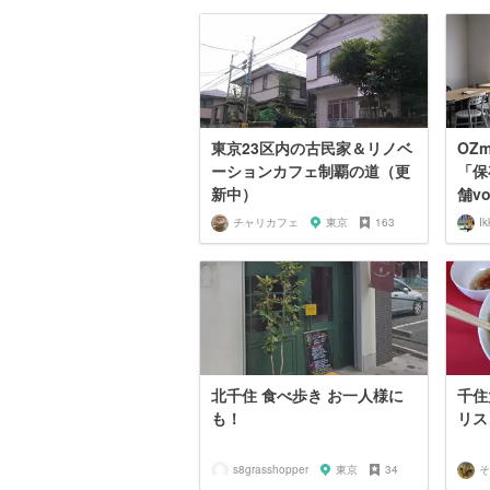
東京23区内の古民家＆リノベ
OZm
ーションカフェ制覇の道（更
「保
新中）
舗vo
チャリカフェ
東京
163
Ik
北千住 食べ歩き お一人様に
千住
も！
リス
s8grasshopper
東京
34
そ