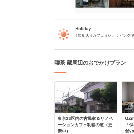
Holiday
#飲食店 #カフェ #ショッピング
喫茶 蔵周辺のおでかけプラン
東京23区内の古民家＆リノベ
OZm
ーションカフェ制覇の道（更
「保
新中）
舗vo