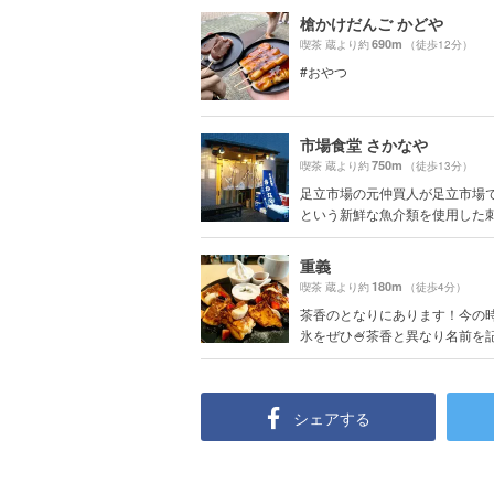
槍かけだんご かどや
690m
喫茶 蔵より約
（徒歩12分）
#おやつ
市場食堂 さかなや
750m
喫茶 蔵より約
（徒歩13分）
足立市場の元仲買人が足立市場
という新鮮な魚介類を使用した刺身
重義
180m
喫茶 蔵より約
（徒歩4分）
茶香のとなりにあります！今の
氷をぜひ🍧茶香と異なり名前を記入
シェアする