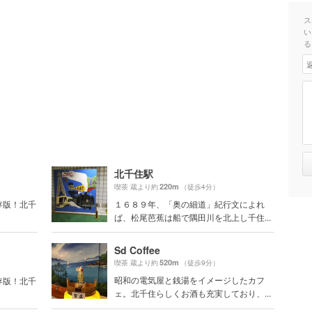
ス
い
る
北千住駅
220m
喫茶 蔵より約
（徒歩4分）
保存版！北千
１６８９年、「奥の細道」紀行文によれ
ば、松尾芭蕉は船で隅田川を北上し千住...
Sd Coffee
520m
喫茶 蔵より約
（徒歩9分）
昭和の電気屋と銭湯をイメージしたカフ
保存版！北千
ェ。北千住らしくお酒も充実しており、...