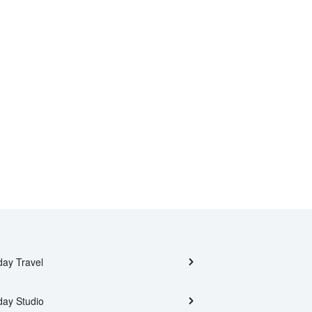
day Travel
day Studio