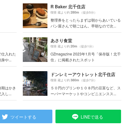
R Baker 北千住店
280m
喫茶 蔵より約
（徒歩5分）
整理券をとったらまずは朝からあいている
パン屋さんで朝ごはん。早朝なので次...
あさり食堂
20m
喫茶 蔵より約
（徒歩1分）
で仕入れた
OZmagazine 2023年1月号「保存版！北千
や...
住」に掲載されたスポット
ドンレミーアウトレット北千住店
380m
喫茶 蔵より約
（徒歩7分）
時期はかき
５０円のプリンや１０８円の豆富など、ス
し...
ーパーマーケットやコンビニエンスス...
ツイートする
LINEで送る