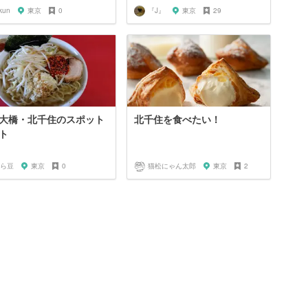
kun
東京
0
『J』
東京
29
大橋・北千住のスポット
北千住を食べたい！
ト
ら豆
東京
0
猫松にゃん太郎
東京
2