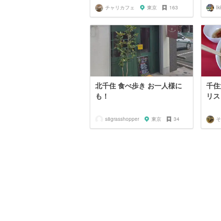
チャリカフェ
東京
163
Ik
北千住 食べ歩き お一人様に
千住
も！
リス
s8grasshopper
東京
34
そ