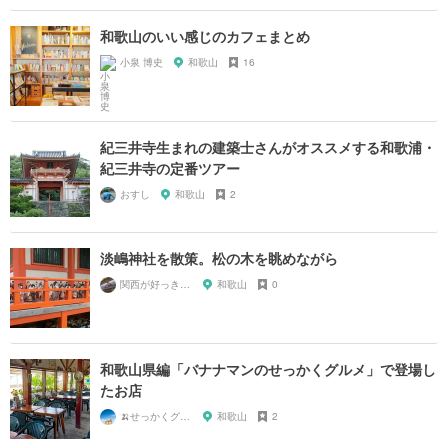
和歌山のいい感じのカフェまとめ
小泉 博史
和歌山
16
紀三井寺生まれの建築士さんがオススメする和歌浦・
紀三井寺の定番ツアー
おすし
和歌山
2
淡嶋神社を散策。松の木を眺めながら
関西が好っきゃねん
和歌山
0
和歌山県編「バナナマンのせっかくグルメ」で登場し
たお店
🍌せっかくグルメまにあ🍌
和歌山
2