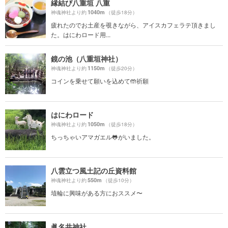
縁結び八重垣 八重
1040m
神魂神社より約
（徒歩18分）
疲れたのでお土産を覗きながら、アイスカフェラテ頂きまし
た。はにわロード用...
鏡の池（八重垣神社）
1150m
神魂神社より約
（徒歩20分）
コインを乗せて願いを込めて🤲祈願
はにわロード
1050m
神魂神社より約
（徒歩18分）
ちっちゃいアマガエル🐸がいました。
八雲立つ風土記の丘資料館
550m
神魂神社より約
（徒歩10分）
埴輪に興味がある方におススメ〜
眞名井神社