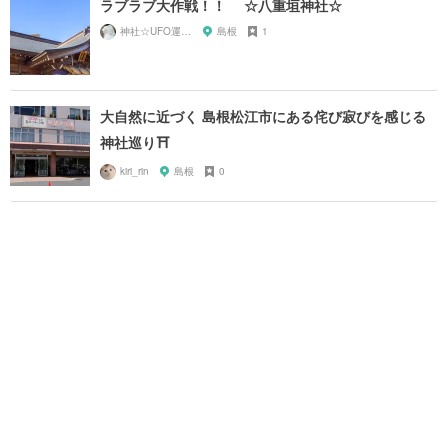
ラブラブ大作戦！！ ☆八重垣神社☆
神社☆UFO運航管理局
島根
1
大自然に近づく 島根松江市にある侘び寂びを感じる
神社巡り⛩
kiri_rin
島根
0