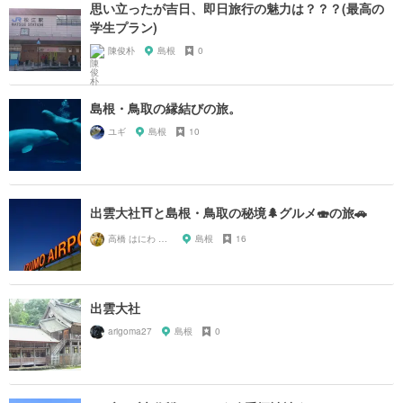
思い立ったが吉日、即日旅行の魅力は？？？(最高の
学生プラン)
陳俊朴
島根
0
島根・鳥取の縁結びの旅。
ユギ
島根
10
出雲大社⛩と島根・鳥取の秘境🌲グルメ🍣の旅🚗
高橋 はにわ ブラックパンサー
島根
16
出雲大社
arigoma27
島根
0