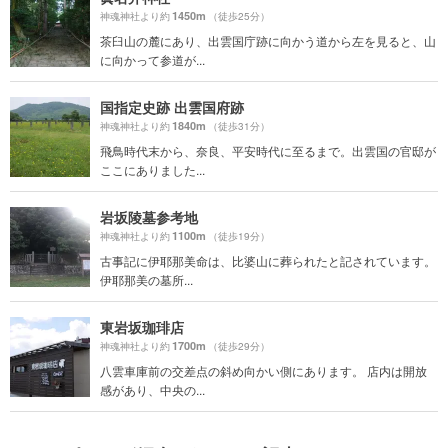
1450m
神魂神社より約
（徒歩25分）
茶臼山の麓にあり、出雲国庁跡に向かう道から左を見ると、山
に向かって参道が...
国指定史跡 出雲国府跡
1840m
神魂神社より約
（徒歩31分）
飛鳥時代末から、奈良、平安時代に至るまで。出雲国の官邸が
ここにありました...
岩坂陵墓参考地
1100m
神魂神社より約
（徒歩19分）
古事記に伊耶那美命は、比婆山に葬られたと記されています。
伊耶那美の墓所...
東岩坂珈琲店
1700m
神魂神社より約
（徒歩29分）
八雲車庫前の交差点の斜め向かい側にあります。 店内は開放
感があり、中央の...