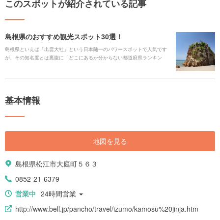
このスポットが紹介されている記事
島根県のおすすめ観光スポット30選！
島根県といえば「出雲大社」という日本随一のパワースポットで人気です
が、その知名度とは裏腹に「どこにあるか分からない都道府県ランキン
グ」1位を獲得してしまうような、少し残念な面もあります。しかし、出雲
大社だけではありません！ 日本海に面しているので海の幸がおいしく、そ
して海に沈む夕日を見ながらゆったり温泉に浸かることだってできちゃい
ます。今回は島根県を深掘りして、島根県の定番観光スポットをご紹介し
基本情報
ます。
地図を見る
島根県松江市大庭町５６３
0852-21-6379
営業中
24時間営業
http://www.bell.jp/pancho/travel/izumo/kamosu%20jinja.htm