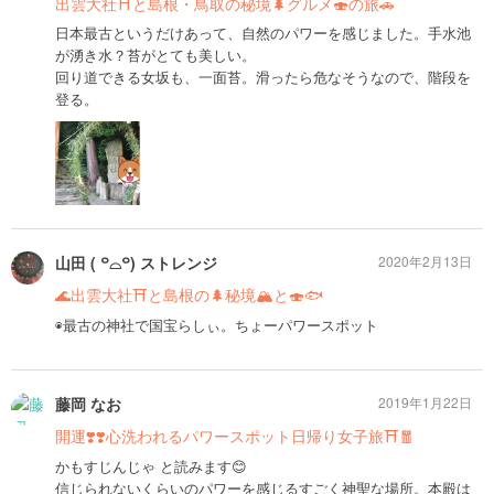
出雲大社⛩と島根・鳥取の秘境🌲グルメ🍣の旅🚗
日本最古というだけあって、自然のパワーを感じました。手水池
が湧き水？苔がとても美しい。
回り道できる女坂も、一面苔。滑ったら危なそうなので、階段を
登る。
山田 ( ꒪⌓꒪) ストレンジ
2020年2月13日
🌊出雲大社⛩と島根の🌲秘境🏔と🍣🐟
◉最古の神社で国宝らしぃ。ちょーパワースポット
藤岡 なお
2019年1月22日
開運❣️❣️心洗われるパワースポット日帰り女子旅⛩🧧
かもすじんじゃ と読みます😊
信じられないくらいのパワーを感じるすごく神聖な場所。本殿は