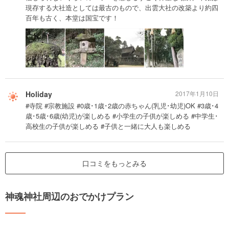
現存する大社造としては最古のもので、出雲大社の改築より約四
百年も古く、本堂は国宝です！
Holiday
2017年1月10日
#寺院 #宗教施設 #0歳･1歳･2歳の赤ちゃん(乳児･幼児)OK #3歳･4
歳･5歳･6歳(幼児)が楽しめる #小学生の子供が楽しめる #中学生･
高校生の子供が楽しめる #子供と一緒に大人も楽しめる
口コミをもっとみる
神魂神社周辺のおでかけプラン