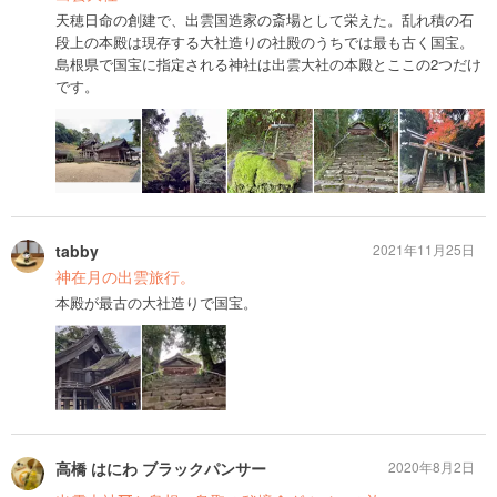
天穂日命の創建で、出雲国造家の斎場として栄えた。乱れ積の石
段上の本殿は現存する大社造りの社殿のうちでは最も古く国宝。
島根県で国宝に指定される神社は出雲大社の本殿とここの2つだけ
です。
tabby
2021年11月25日
神在月の出雲旅行。
本殿が最古の大社造りで国宝。
高橋 はにわ ブラックパンサー
2020年8月2日