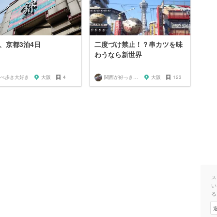
、京都3泊4日
二度づけ禁止！？串カツを味
わうなら新世界
べ歩き大好き
大阪
4
関西が好っきゃねん
大阪
123
ス
い
る