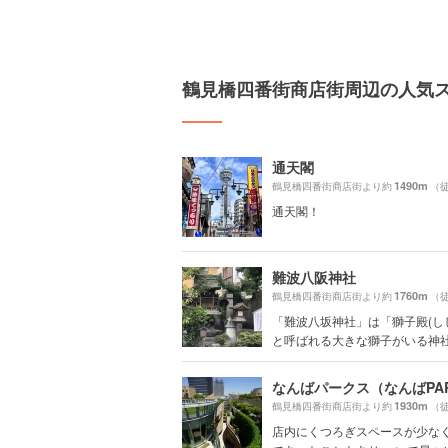
鶴見橋四番街商店街周辺の人気
通天閣
1490m
鶴見橋四番街商店街より約
（徒
通天閣！
難波八阪神社
1760m
鶴見橋四番街商店街より約
（徒
「難波八坂神社」は「獅子殿(し
と呼ばれる大きな獅子がいる神社で
なんばパークス（なんばPA
1930m
鶴見橋四番街商店街より約
（徒
店内にくつろぎスペースが少なく