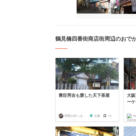
鶴見橋四番街商店街周辺のおで
豊臣秀吉も愛した天下茶屋
大阪
ーケ
関西が好っきゃねん
大阪
10
m