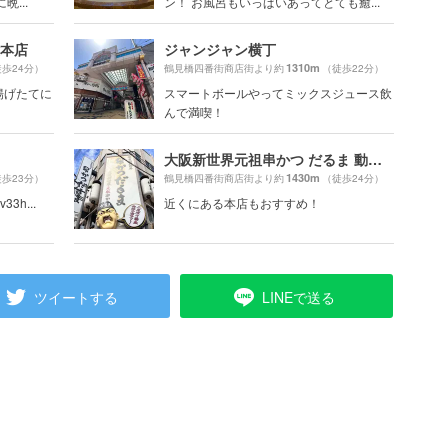
...
ン！ お風呂もいっぱいあってとても癒...
総本店
ジャンジャン横丁
1310m
歩24分）
鶴見橋四番街商店街より約
（徒歩22分）
揚げたてに
スマートボールやってミックスジュース飲
んで満喫！
大阪新世界元祖串かつ だるま 動物園前店
1430m
歩23分）
鶴見橋四番街商店街より約
（徒歩24分）
v33h...
近くにある本店もおすすめ！
ツイートする
LINEで送る