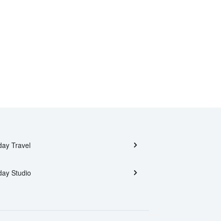
day Travel
day Studio