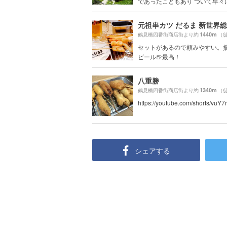
であったこともあり ついて早々に晩
元祖串カツ だるま 新世界
1440m
鶴見橋四番街商店街より約
（徒
セットがあるので頼みやすい。
ビール🍺最高！
八重勝
1340m
鶴見橋四番街商店街より約
（徒
https://youtube.com/shorts/vuY7r
シェアする