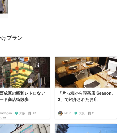
かけプラン
西成区の昭和レトロなア
「片っ端から喫茶店 Season.
ード商店街散歩
2」で紹介されたお店
andegan
大阪
23
Ikkun
大阪
2