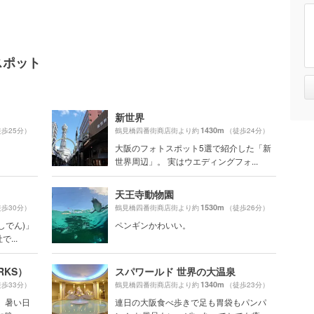
スポット
新世界
1430m
歩25分）
鶴見橋四番街商店街より約
（徒歩24分）
大阪のフォトスポット5選で紹介した「新
世界周辺」。 実はウエディングフォ...
天王寺動物園
1530m
歩30分）
鶴見橋四番街商店街より約
（徒歩26分）
しでん)」
ペンギンかわいい。
...
RKS）
スパワールド 世界の大温泉
1340m
歩33分）
鶴見橋四番街商店街より約
（徒歩23分）
 暑い日
連日の大阪食べ歩きで足も胃袋もパンパ