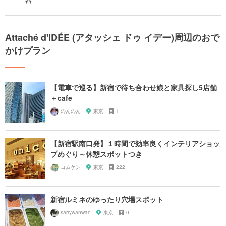
Attaché d'IDÉE (アタッシェ ドゥ イデー)周辺のおで
かけプラン
【電車で巡る】新宿で待ち合わせ娘と家具探し5店舗
＋cafe
のんのん
東京
1
【新宿駅南口発】１時間で効率良くインテリアショッ
プめぐり～休憩スポットつき
コムケン
東京
222
新宿ルミネのゆったり穴場スポット
sarrywanwan
東京
0