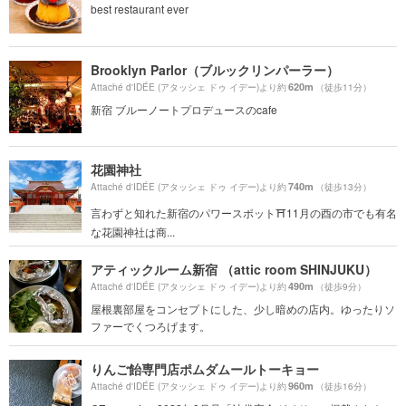
best restaurant ever
Brooklyn Parlor（ブルックリンパーラー）
620m
Attaché d'IDÉE (アタッシェ ドゥ イデー)より約
（徒歩11分）
新宿 ブルーノートプロデュースのcafe
花園神社
740m
Attaché d'IDÉE (アタッシェ ドゥ イデー)より約
（徒歩13分）
言わずと知れた新宿のパワースポット⛩11月の酉の市でも有名
な花園神社は商...
アティックルーム新宿 （attic room SHINJUKU）
490m
Attaché d'IDÉE (アタッシェ ドゥ イデー)より約
（徒歩9分）
屋根裏部屋をコンセプトにした、少し暗めの店内。ゆったりソ
ファーでくつろげます。
りんご飴専門店ポムダムールトーキョー
960m
Attaché d'IDÉE (アタッシェ ドゥ イデー)より約
（徒歩16分）