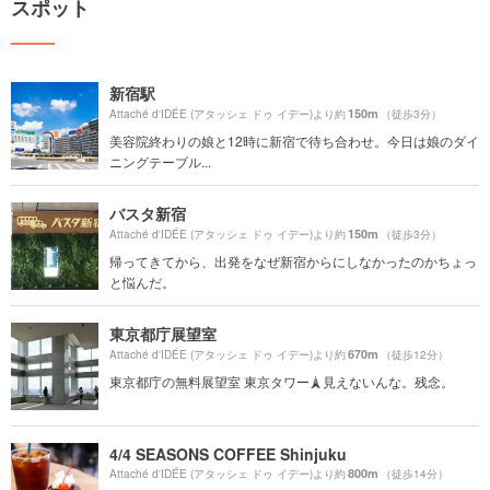
スポット
新宿駅
150m
Attaché d'IDÉE (アタッシェ ドゥ イデー)より約
（徒歩3分）
美容院終わりの娘と12時に新宿で待ち合わせ。今日は娘のダイ
ニングテーブル...
バスタ新宿
150m
Attaché d'IDÉE (アタッシェ ドゥ イデー)より約
（徒歩3分）
帰ってきてから、出発をなぜ新宿からにしなかったのかちょっ
と悩んだ。
東京都庁展望室
670m
Attaché d'IDÉE (アタッシェ ドゥ イデー)より約
（徒歩12分）
東京都庁の無料展望室 東京タワー🗼見えないんな。残念。
4/4 SEASONS COFFEE Shinjuku
800m
Attaché d'IDÉE (アタッシェ ドゥ イデー)より約
（徒歩14分）