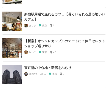
新宿駅周辺で座れるカフェ【長くいられる居心地いい
カフェ】
ありさ
東京
7
【新宿】オシャレカップルのデートに!! 休日セレクト
ショップ巡り👫♡
みっこ
東京
42
東京都の中心地・新宿をぶらり
関西が好っきゃねん
東京
7