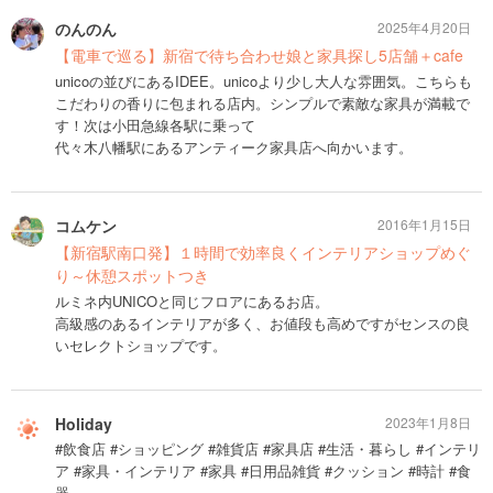
のんのん
2025年4月20日
【電車で巡る】新宿で待ち合わせ娘と家具探し5店舗＋cafe
unicoの並びにあるIDEE。unicoより少し大人な雰囲気。こちらも
こだわりの香りに包まれる店内。シンプルで素敵な家具が満載で
す！次は小田急線各駅に乗って
代々木八幡駅にあるアンティーク家具店へ向かいます。
コムケン
2016年1月15日
【新宿駅南口発】１時間で効率良くインテリアショップめぐ
り～休憩スポットつき
ルミネ内UNICOと同じフロアにあるお店。
高級感のあるインテリアが多く、お値段も高めですがセンスの良
いセレクトショップです。
Holiday
2023年1月8日
#飲食店 #ショッピング #雑貨店 #家具店 #生活・暮らし #インテリ
ア #家具・インテリア #家具 #日用品雑貨 #クッション #時計 #食
器