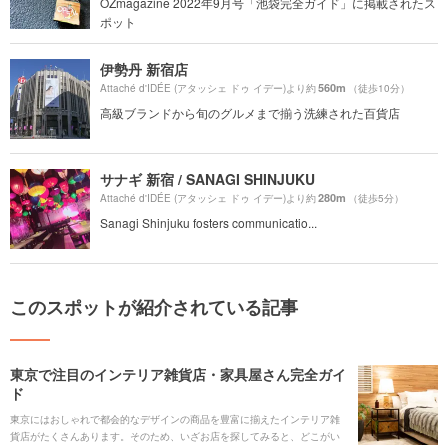
OZmagazine 2022年9月号「池袋完全ガイド」に掲載されたス
ポット
伊勢丹 新宿店
560m
Attaché d'IDÉE (アタッシェ ドゥ イデー)より約
（徒歩10分）
高級ブランドから旬のグルメまで揃う洗練された百貨店
サナギ 新宿 / SANAGI SHINJUKU
280m
Attaché d'IDÉE (アタッシェ ドゥ イデー)より約
（徒歩5分）
Sanagi Shinjuku fosters communicatio...
このスポットが紹介されている記事
東京で注目のインテリア雑貨店・家具屋さん完全ガイ
ド
東京にはおしゃれで都会的なデザインの商品を豊富に揃えたインテリア雑
貨店がたくさんあります。そのため、いざお店を探してみると、どこがい