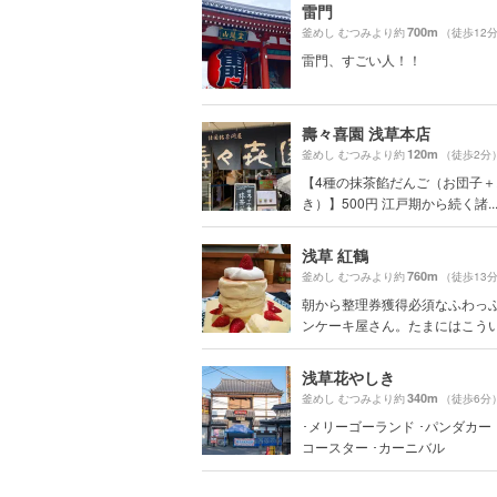
雷門
700m
釜めし むつみより約
（徒歩12
雷門、すごい人！！
壽々喜園 浅草本店
120m
釜めし むつみより約
（徒歩2分
【4種の抹茶餡だんご（お団子
き）】500円 江戸期から続く諸..
浅草 紅鶴
760m
釜めし むつみより約
（徒歩13
朝から整理券獲得必須なふわっ
ンケーキ屋さん。たまにはこういう
浅草花やしき
340m
釜めし むつみより約
（徒歩6分
･メリーゴーランド ･パンダカー
コースター ･カーニバル