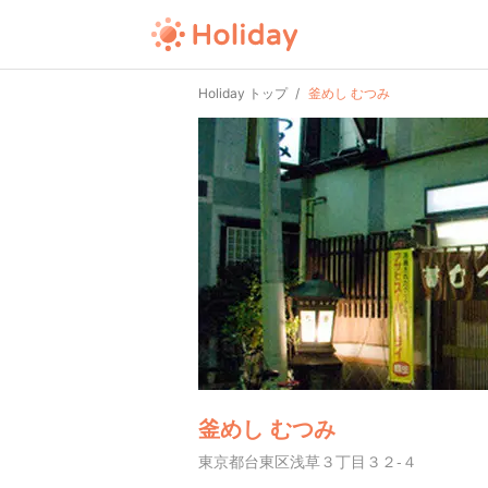
Holiday トップ
釜めし むつみ
釜めし むつみ
東京都台東区浅草３丁目３２-４