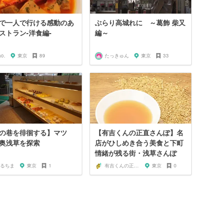
で一人で行ける感動のあ
ぶらり高城れに ～葛飾 柴又
ストラン-洋食編-
編～
ao.
東京
89
たっきゅん
東京
33
の巷を徘徊する】マツ
【有吉くんの正直さんぽ】名
奥浅草を探索
店がひしめき合う美食と下町
情緒が残る街・浅草さんぽ
るちま
東京
1
有吉くんの正直散歩ちゃん
東京
0