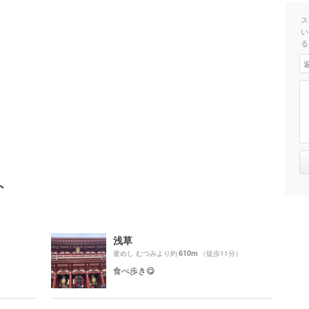
ス
い
る
ト
浅草
610m
）
釜めし むつみより約
（徒歩11分）
食べ歩き😋