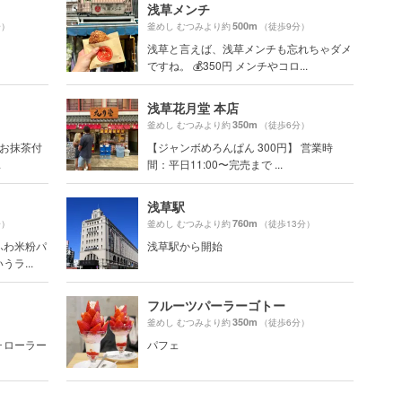
浅草メンチ
500m
分）
釜めし むつみより約
（徒歩9分）
浅草と言えば、浅草メンチも忘れちゃダメ
ですね。 💰350円 メンチやコロ...
浅草花月堂 本店
350m
）
釜めし むつみより約
（徒歩6分）
＋お抹茶付
【ジャンボめろんぱん 300円】 営業時
.
間：平日11:00〜完売まで ...
浅草駅
760m
分）
釜めし むつみより約
（徒歩13分）
ふわ米粉パ
浅草駅から開始
ラ...
フルーツパーラーゴトー
350m
）
釜めし むつみより約
（徒歩6分）
 ･ローラー
パフェ