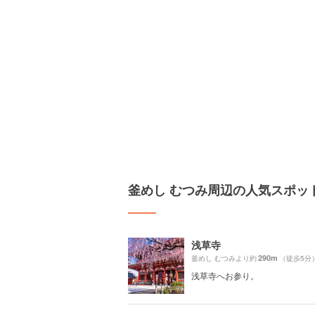
釜めし むつみ周辺の人気スポッ
浅草寺
290m
釜めし むつみより約
（徒歩5分
浅草寺へお参り。