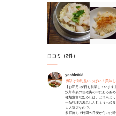
口コミ（2件）
yoshie508
初詣は御利益いっぱい！美味し
【お正月3が日も営業しています
浅草寺裏の住宅街の中にある釜め
種類豊富な釜めしは、どれもとっ
一品料理の海老しんじょうも必食
大人気店なので、
参拝待ちで時間の目安が付いた時