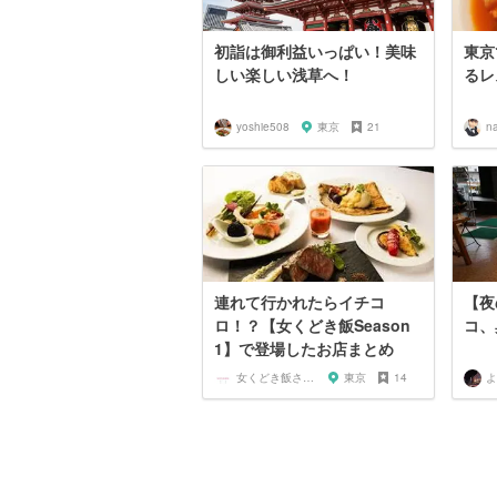
初詣は御利益いっぱい！美味
東京
しい楽しい浅草へ！
るレ
yoshie508
東京
21
n
連れて行かれたらイチコ
【夜
ロ！？【女くどき飯Season
コ、
1】で登場したお店まとめ
女くどき飯されたいガール
東京
14
よ