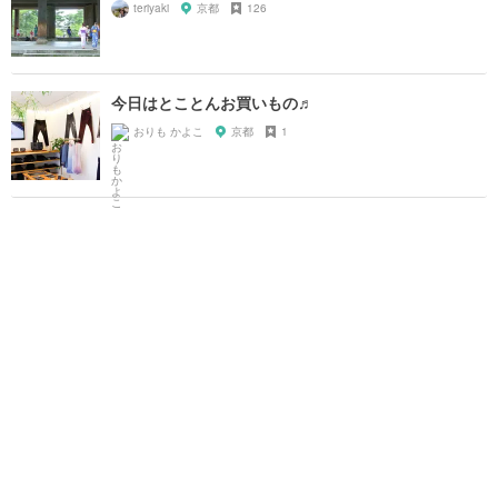
teriyaki
京都
126
今日はとことんお買いもの♬
おりも かよこ
京都
1