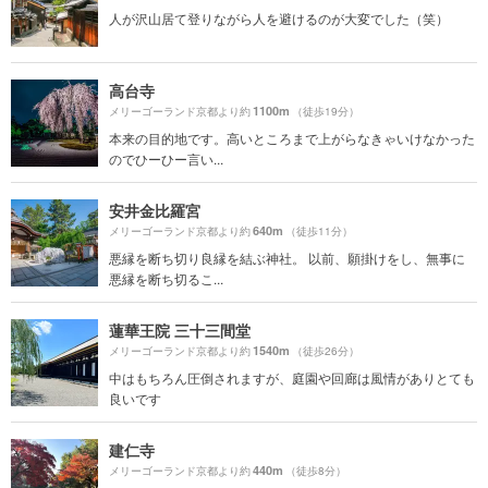
人が沢山居て登りながら人を避けるのが大変でした（笑）
高台寺
1100m
メリーゴーランド京都より約
（徒歩19分）
本来の目的地です。高いところまで上がらなきゃいけなかった
のでひーひー言い...
安井金比羅宮
640m
メリーゴーランド京都より約
（徒歩11分）
悪縁を断ち切り良縁を結ぶ神社。 以前、願掛けをし、無事に
悪縁を断ち切るこ...
蓮華王院 三十三間堂
1540m
メリーゴーランド京都より約
（徒歩26分）
中はもちろん圧倒されますが、庭園や回廊は風情がありとても
良いです
建仁寺
440m
メリーゴーランド京都より約
（徒歩8分）