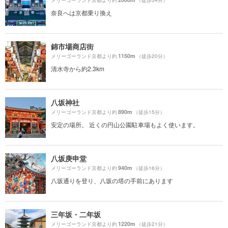
奈良へは京都乗り換え
錦市場商店街
1150m
メリーゴーランド京都より約
（徒歩20分）
清水寺から約2.3km
八坂神社
890m
メリーゴーランド京都より約
（徒歩15分）
安定の場所。 近くの円山公園駐車場もよく使います。
八坂庚申堂
940m
メリーゴーランド京都より約
（徒歩16分）
八坂通りを登り、八坂の塔の手前にあります
三年坂・二年坂
1220m
メリーゴーランド京都より約
（徒歩21分）