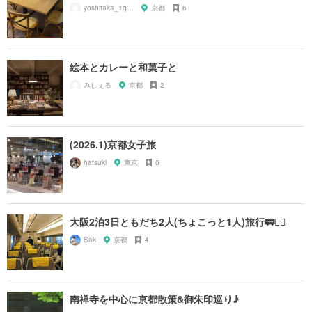
yoshitaka_1q84
京都
6
絵本とカレーと和菓子と
みしぇる
京都
2
(2026.1)京都女子旅
hatsuki
東京
0
大阪2泊3日ともだち2人(ちょこっと1人)旅行🚃🚶‍♀️
Sak
京都
4
南禅寺を中心に京都散策&御朱印巡り♪