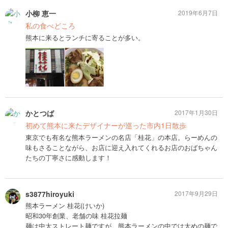
小柳 恵一
2019年6月7日
私の食べどころ
熊本に来るとランチに寄ることが多い。
かとつば
2017年1月30日
初めて熊本に来たデザイナーが巡った市内1日散歩
東京でも有名な熊本ラーメンの名店「桂花」の本店。らーめんの
味もさることながら、お店に迎え入れてくれるお店のおばちゃん
たちの丁寧さに感動します！
s3877hiroyuki
2017年9月29日
熊本ラーメン 桂花(けいか)
昭和30年創業、老舗の味 桂花拉麺
麺は中太ストレート麺ですが、熊本ラーメンの中では太めの麺で