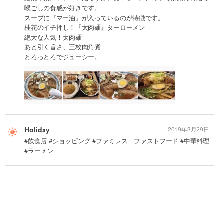
喉ごしの食感が好きです。
スープに『マー油』が入っているのが特徴です。
桂花のイチ押し！『太肉麺』ターローメン
絶大な人気！太肉麺
あと引く旨さ、三枚肉角煮
とろっとろでジューシー。
Holiday
2019年3月29日
#飲食店 #ショッピング #ファミレス・ファストフード #中華料理
#ラーメン