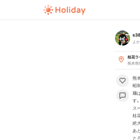
s38
よか
桂花ラ
熊本県
熊本
昭
麺
す
ス
桂
絶
あ
と