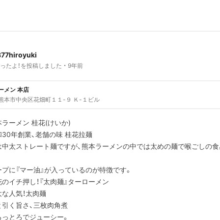
77hiroyuki
ったよ！を投稿しました
9年前
ーメン 本店
熊本市中央区花畑町１１-９ Ｋ-１ビル
ラーメン 桂花(けいか)
和30年創業、老舗の味 桂花拉麺
は中太ストレート麺ですが、熊本ラーメンの中では太めの麺で喉ごしの食
。
ープに『マー油』が入っているのが特徴です。
花のイチ押し！『太肉麺』ターローメン
大な人気！太肉麺
と引く旨さ、三枚肉角煮
ろっとろでジューシー。