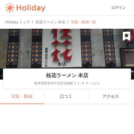
ログイン
Holiday トップ
桂花ラーメン 本店
写真・動画一覧
桂花ラーメン 本店
熊本県熊本市中央区花畑町１１-９ Ｋ-１ビル
写真・動画
口コミ
アクセス