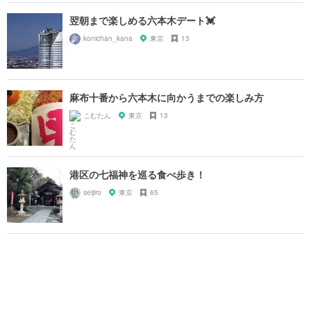
翌朝まで楽しめる六本木デート💓
konichan_kana
東京
13
麻布十番から六本木に向かうまでの楽しみ方
こむたん
東京
13
港区の七福神を巡る食べ歩き！
seijiro
東京
65