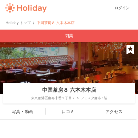
ログイン
Holiday トップ
中国茶房８ 六本木本店
閉業
中国茶房８ 六本木本店
東京都港区麻布十番１丁目７-５ フェスタ麻布 1階
写真・動画
口コミ
アクセス