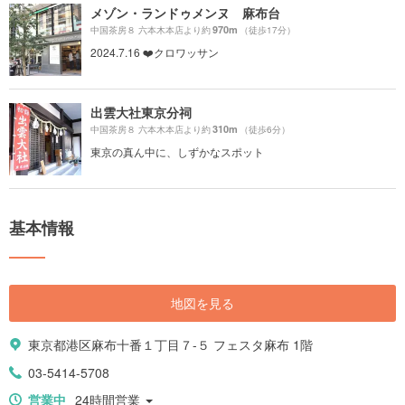
メゾン・ランドゥメンヌ 麻布台
970m
中国茶房８ 六本木本店より約
（徒歩17分）
2024.7.16 ❤️クロワッサン
出雲大社東京分祠
310m
中国茶房８ 六本木本店より約
（徒歩6分）
東京の真ん中に、しずかなスポット
基本情報
地図を見る
東京都港区麻布十番１丁目７-５ フェスタ麻布 1階
03-5414-5708
営業中
24時間営業