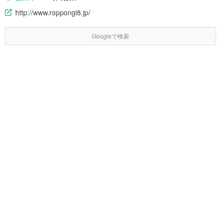
http://www.roppongi8.jp/
Googleで検索