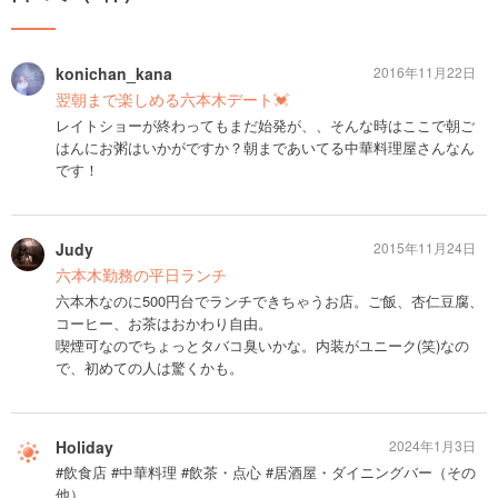
konichan_kana
2016年11月22日
翌朝まで楽しめる六本木デート💓
レイトショーが終わってもまだ始発が、、そんな時はここで朝ご
はんにお粥はいかがですか？朝まであいてる中華料理屋さんなん
です！
Judy
2015年11月24日
六本木勤務の平日ランチ
六本木なのに500円台でランチできちゃうお店。ご飯、杏仁豆腐、
コーヒー、お茶はおかわり自由。
喫煙可なのでちょっとタバコ臭いかな。内装がユニーク(笑)なの
で、初めての人は驚くかも。
Holiday
2024年1月3日
#飲食店 #中華料理 #飲茶・点心 #居酒屋・ダイニングバー（その
他）