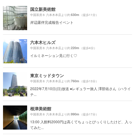
国立新美術館
630m
中国茶房８ 六本木本店より約
（徒歩11分）
岸辺露伴完成報告イベント
六本木ヒルズ
220m
中国茶房８ 六本木本店より約
（徒歩4分）
イルミネーション見に行く♡
東京ミッドタウン
760m
中国茶房８ 六本木本店より約
（徒歩13分）
2022年7月10日(日)放送 ●レギュラー旅人 澤部佑さん（ハライ
チ...
根津美術館
990m
中国茶房８ 六本木本店より約
（徒歩17分）
13:00 入館料2000円は高くてちょっとびっくりしたけど、入っ
てみた...