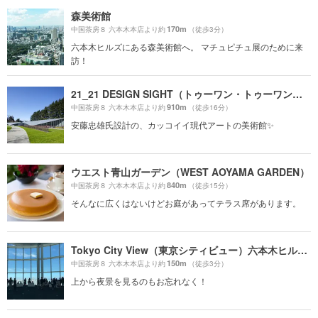
森美術館
170m
中国茶房８ 六本木本店より約
（徒歩3分）
六本木ヒルズにある森美術館へ。 マチュピチュ展のために来
訪！
21_21 DESIGN SIGHT（トゥーワン・トゥーワン・デザインサイト）
910m
中国茶房８ 六本木本店より約
（徒歩16分）
安藤忠雄氏設計の、カッコイイ現代アートの美術館✨
ウエスト青山ガーデン（WEST AOYAMA GARDEN）
840m
中国茶房８ 六本木本店より約
（徒歩15分）
そんなに広くはないけどお庭があってテラス席があります。
Tokyo City View（東京シティビュー）六本木ヒルズ展望台
150m
中国茶房８ 六本木本店より約
（徒歩3分）
上から夜景を見るのもお忘れなく！