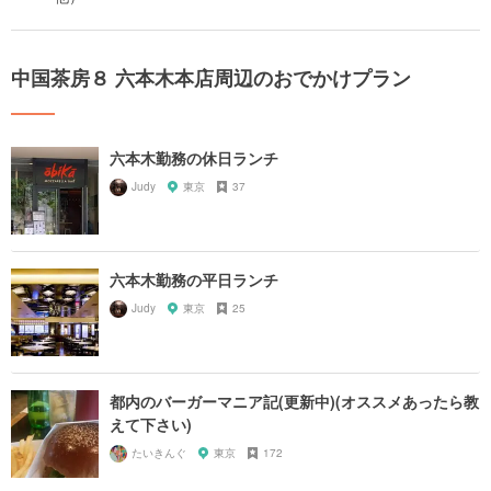
中国茶房８ 六本木本店周辺のおでかけプラン
六本木勤務の休日ランチ
Judy
東京
37
六本木勤務の平日ランチ
Judy
東京
25
都内のバーガーマニア記(更新中)(オススメあったら教
えて下さい)
たいきんぐ
東京
172