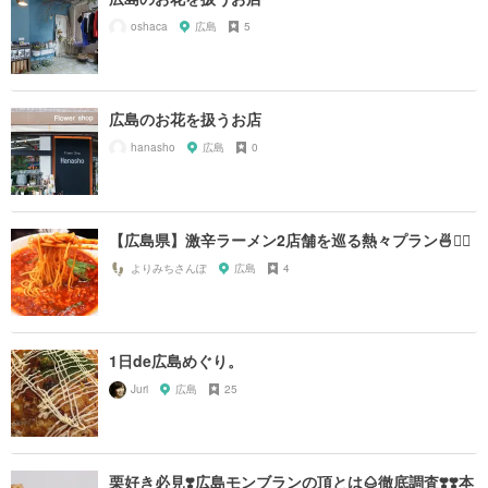
oshaca
広島
5
広島のお花を扱うお店
hanasho
広島
0
【広島県】激辛ラーメン2店舗を巡る熱々プラン🍜❤️‍🔥
よりみちさんぽ
広島
4
1日de広島めぐり。
Juri
広島
25
栗好き必見❣️広島モンブランの頂とは🌰徹底調査❣️❣️本