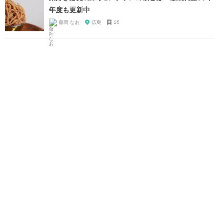
年度も更新中
藤岡 なお
広島
25