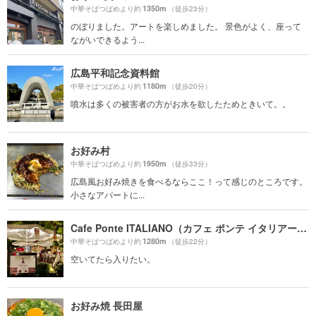
1350m
中華そばつばめより約
（徒歩23分）
のぼりました。アートを楽しめました。 景色がよく、座って
ながいできるよう...
広島平和記念資料館
1180m
中華そばつばめより約
（徒歩20分）
噴水は多くの被害者の方がお水を欲したためときいて。。
お好み村
1950m
中華そばつばめより約
（徒歩33分）
広島風お好み焼きを食べるならここ！って感じのところです。
小さなアパートに...
Cafe Ponte ITALIANO（カフェ ポンテ イタリアーノ）
1280m
中華そばつばめより約
（徒歩22分）
空いてたら入りたい。
お好み焼 長田屋