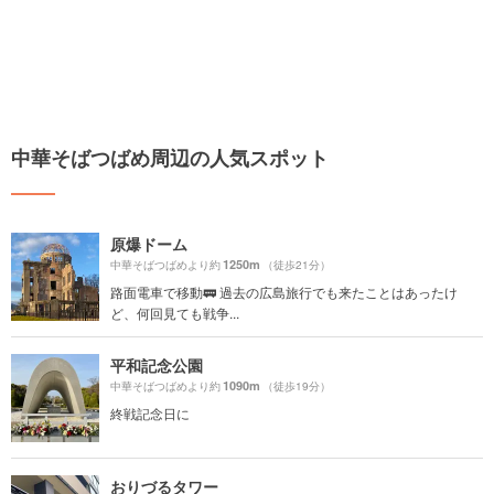
中華そばつばめ周辺の人気スポット
原爆ドーム
1250m
中華そばつばめより約
（徒歩21分）
路面電車で移動🚃 過去の広島旅行でも来たことはあったけ
ど、何回見ても戦争...
平和記念公園
1090m
中華そばつばめより約
（徒歩19分）
終戦記念日に
おりづるタワー