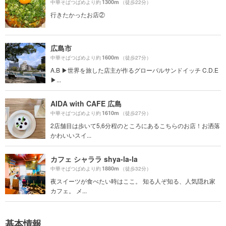
1300m
中華そばつばめより約
（徒歩22分）
行きたかったお店②
広島市
1600m
中華そばつばめより約
（徒歩27分）
A.B ▶︎世界を旅した店主が作るグローバルサンドイッチ C.D.E
▶...
AIDA with CAFE 広島
1610m
中華そばつばめより約
（徒歩27分）
2店舗目は歩いて5,6分程のところにあるこちらのお店！お洒落
かわいいスイ...
カフェ シャララ shya-la-la
1880m
中華そばつばめより約
（徒歩32分）
夜スイーツが食べたい時はここ。 知る人ぞ知る、人気隠れ家
カフェ。 メ...
基本情報