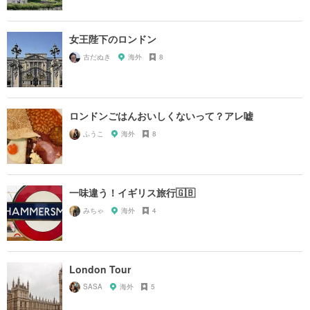
女王陛下のロンドン
古だぬき
海外
8
ロンドンごはんおいしくないって？アレ嘘
ふうこ
海外
8
一味違う！イギリス旅行🇬🇧
みちゃ
海外
4
London Tour
SASA
海外
5