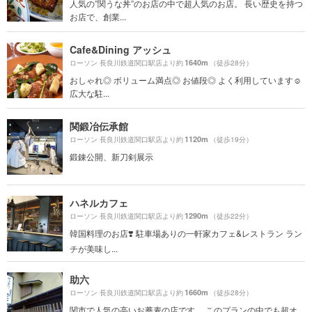
人気の”関うな丼”のお店の中で超人気のお店。 長い歴史を持つ
お店で、創業...
Cafe&Dining アッシュ
1640m
ローソン 長良川鉄道関口駅店より約
（徒歩28分）
おしゃれ◎ ボリューム満点◎ お値段◎ よく利用しています☺️
広大な駐...
関鍛冶伝承館
1120m
ローソン 長良川鉄道関口駅店より約
（徒歩19分）
鍛錬公開、新刀剣展示
ハネルカフェ
1290m
ローソン 長良川鉄道関口駅店より約
（徒歩22分）
韓国料理のお店❣️ 駐車場ありの一軒家カフェ&レストラン ラン
チが美味し...
助六
1660m
ローソン 長良川鉄道関口駅店より約
（徒歩28分）
関市で人気の高いお蕎麦の店です。 このプランの中でも超オ