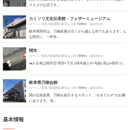
ススメのお店です...
カミソリ文化伝承館・フェザーミュージアム
1280m
ローソン 長良川鉄道関口駅店より約
（徒歩22分）
岐阜県関市は、刃物産業が古くから盛んな街でもあります。ん
な関市に、一昨年...
関市
1980m
ローソン 長良川鉄道関口駅店より約
（徒歩34分）
🚗♪ 出発は関市😊 関市⇨下呂 (58号線と41号線) 高山⇨関市 (1...
岐阜県刃物会館
1300m
ローソン 長良川鉄道関口駅店より約
（徒歩22分）
関の伝統産業、刃物を紹介するスポット。”せきてらす”のお隣
にあります。包...
基本情報