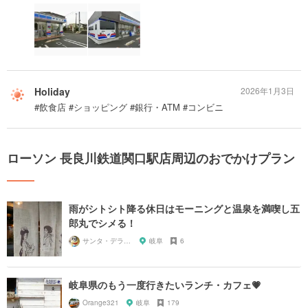
Holiday
2026年1月3日
#飲食店 #ショッピング #銀行・ATM #コンビニ
ローソン 長良川鉄道関口駅店周辺のおでかけプラン
雨がシトシト降る休日はモーニングと温泉を満喫し五
郎丸でシメる！
サンタ・デラックス
岐阜
6
岐阜県のもう一度行きたいランチ・カフェ💗
Orange321
岐阜
179