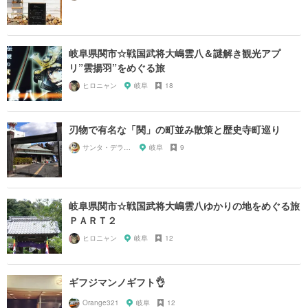
岐阜県関市☆戦国武将大嶋雲八＆謎解き観光アプ
リ”雲揚羽”をめぐる旅
ヒロニャン
岐阜
18
刃物で有名な「関」の町並み散策と歴史寺町巡り
サンタ・デラックス
岐阜
9
岐阜県関市☆戦国武将大嶋雲八ゆかりの地をめぐる旅
ＰＡＲＴ２
ヒロニャン
岐阜
12
ギフジマンノギフト👌
Orange321
岐阜
12