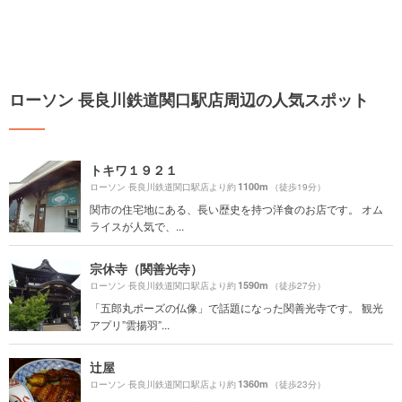
ローソン 長良川鉄道関口駅店周辺の人気スポット
トキワ１９２１
1100m
ローソン 長良川鉄道関口駅店より約
（徒歩19分）
関市の住宅地にある、長い歴史を持つ洋食のお店です。 オム
ライスが人気で、...
宗休寺（関善光寺）
1590m
ローソン 長良川鉄道関口駅店より約
（徒歩27分）
「五郎丸ポーズの仏像」で話題になった関善光寺です。 観光
アプリ”雲揚羽”...
辻屋
1360m
ローソン 長良川鉄道関口駅店より約
（徒歩23分）