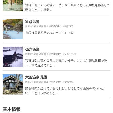
通称「おふくろの湯」。昔、秋田県内にあった学校を移築して
温泉宿として営業...
乳頭温泉
530m
休暇村 乳頭温泉郷より約
（徒歩9分）
月曜は露天風呂休みのところもあり
孫六温泉
930m
休暇村 乳頭温泉郷より約
（徒歩16分）
写真は冬の孫六温泉のお風呂の様子。ここは乳頭温泉郷で唯
一、車で直結できな...
大釜温泉 足湯
420m
休暇村 乳頭温泉郷より約
（徒歩8分）
帰る時間が迫っているけれど、どうしても温泉を味わいた
い！！という私のわが...
基本情報