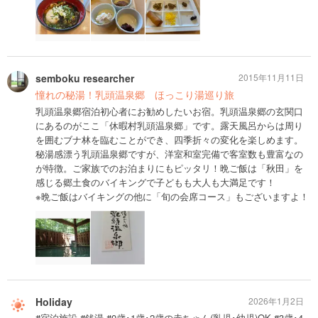
semboku researcher
2015年11月11日
憧れの秘湯！乳頭温泉郷 ほっこり湯巡り旅
乳頭温泉郷宿泊初心者にお勧めしたいお宿。乳頭温泉郷の玄関口
にあるのがここ「休暇村乳頭温泉郷」です。露天風呂からは周り
を囲むブナ林を臨むことができ、四季折々の変化を楽しめます。
秘湯感漂う乳頭温泉郷ですが、洋室和室完備で客室数も豊富なの
が特徴。ご家族でのお泊まりにもピッタリ！晩ご飯は「秋田」を
感じる郷土食のバイキングで子どもも大人も大満足です！
※晩ご飯はバイキングの他に「旬の会席コース」もございますよ！
Holiday
2026年1月2日
#宿泊施設 #銭湯 #0歳･1歳･2歳の赤ちゃん(乳児･幼児)OK #3歳･4