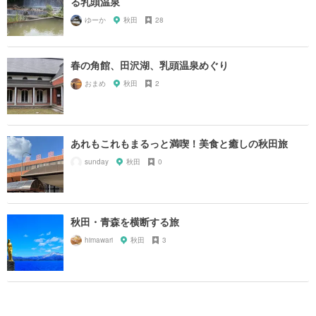
る乳頭温泉
ゆーか
秋田
28
春の角館、田沢湖、乳頭温泉めぐり
おまめ
秋田
2
あれもこれもまるっと満喫！美食と癒しの秋田旅
sunday
秋田
0
秋田・青森を横断する旅
himawari
秋田
3