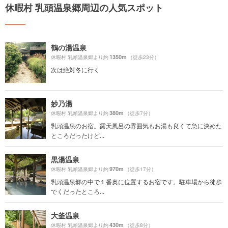
休暇村 乳頭温泉郷周辺の人気スポット
鶴の湯温泉
1350m
休暇村 乳頭温泉郷より約
（徒歩23分）
次は絶対冬に行く
妙乃湯
380m
休暇村 乳頭温泉郷より約
（徒歩7分）
乳頭温泉のお宿。露天風呂の雰囲気もお湯も良くて急に決めた
ところだったけど...
黒湯温泉
970m
休暇村 乳頭温泉郷より約
（徒歩17分）
乳頭温泉郷の中で１番奥に位置するお宿です。駐車場から徒歩
でくだったところ...
大釜温泉
430m
休暇村 乳頭温泉郷より約
（徒歩8分）