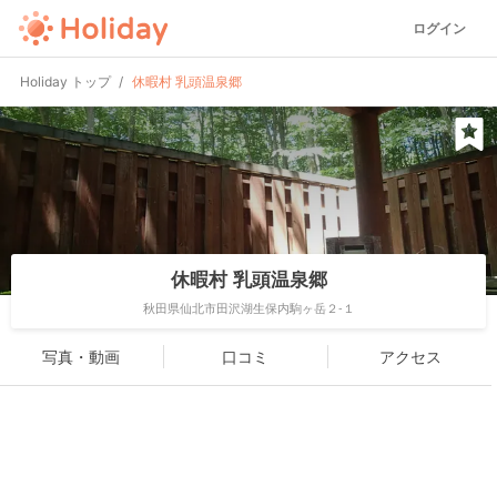
ログイン
Holiday トップ
休暇村 乳頭温泉郷
休暇村 乳頭温泉郷
秋田県仙北市田沢湖生保内駒ヶ岳２-１
写真・動画
口コミ
アクセス