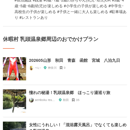
歳･5歳･6歳(幼児)が楽しめる #小学生の子供が楽しめる #中学生･
高校生の子供が楽しめる #子供と一緒に大人も楽しめる #駐車場あ
り #レストランあり
休暇村 乳頭温泉郷周辺のおでかけプラン
202605山形 秋田 青森 函館 宮城 八泊九日
ぺい
神奈川
0
憧れの秘湯！乳頭温泉郷 ほっこり湯巡り旅
semboku researcher
秋田
35
女性にうれしい！「混浴露天風呂」でなくても楽しめ