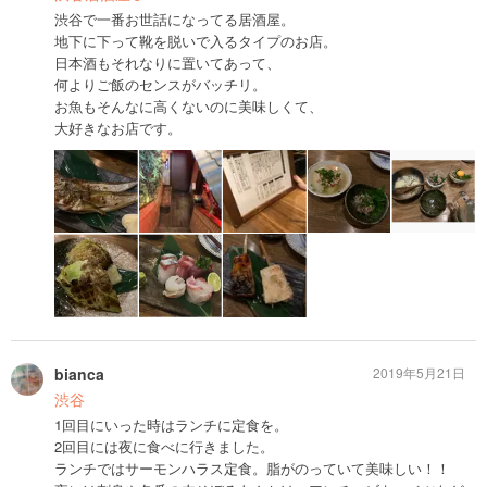
渋谷で一番お世話になってる居酒屋。
地下に下って靴を脱いで入るタイプのお店。
日本酒もそれなりに置いてあって、
何よりご飯のセンスがバッチリ。
お魚もそんなに高くないのに美味しくて、
大好きなお店です。
bianca
2019年5月21日
渋谷
1回目にいった時はランチに定食を。
2回目には夜に食べに行きました。
ランチではサーモンハラス定食。脂がのっていて美味しい！！