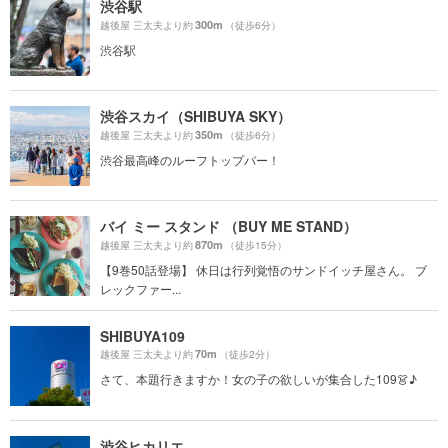
渋谷駅
300m
越後屋 三太夫より約
（徒歩6分）
渋谷駅
渋谷スカイ（SHIBUYA SKY）
350m
越後屋 三太夫より約
（徒歩6分）
渋谷最高峰のルーフトップバー！
バイ ミー スタンド （BUY ME STAND）
870m
越後屋 三太夫より約
（徒歩15分）
【9巻50話登場】 休日は行列覚悟のサンドイッチ屋さん。 ブ
レックファー...
SHIBUYA109
70m
越後屋 三太夫より約
（徒歩2分）
さて、本題行きますか！女の子の欲しいが集合した109👗♪
渋谷ヒカリエ