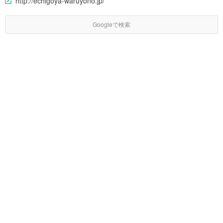
http://echigoya-waruyono.jp/
Googleで検索