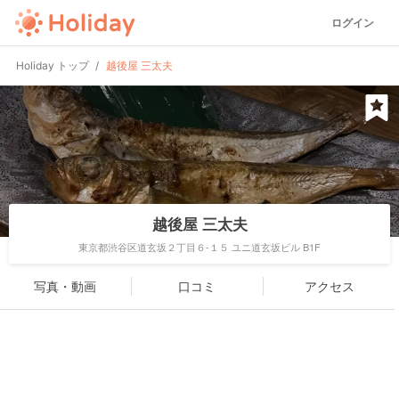
ログイン
Holiday トップ
越後屋 三太夫
越後屋 三太夫
東京都渋谷区道玄坂２丁目６-１５ ユニ道玄坂ビル B1F
写真・動画
口コミ
アクセス