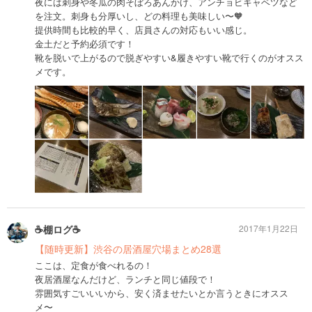
夜には刺身や冬瓜の肉そぼろあんかけ、アンチョビキャベツなど
を注文。刺身も分厚いし、どの料理も美味しい〜🧡
提供時間も比較的早く、店員さんの対応もいい感じ。
金土だと予約必須です！
靴を脱いで上がるので脱ぎやすい&履きやすい靴で行くのがオスス
メです。
☕️棚ログ☕️
2017年1月22日
【随時更新】渋谷の居酒屋穴場まとめ28選
ここは、定食が食べれるの！
夜居酒屋なんだけど、ランチと同じ値段で！
雰囲気すごいいいから、安く済ませたいとか言うときにオスス
メ〜