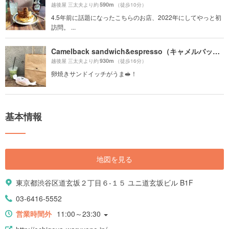
590m
越後屋 三太夫より約
（徒歩10分）
4.5年前に話題になったこちらのお店、2022年にしてやっと初
訪問。 ...
Camelback sandwich&espresso（キャメルバック サンドウィッチ&エスプレッソ）
930m
越後屋 三太夫より約
（徒歩16分）
卵焼きサンドイッチがうま🥪！
基本情報
地図を見る
東京都渋谷区道玄坂２丁目６-１５ ユニ道玄坂ビル B1F
03-6416-5552
営業時間外
11:00～23:30