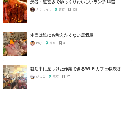
渋谷・道玄坂でゆっくりおいしいランチ14選
ふくちっち
東京
138
本当は誰にも教えたくない居酒屋
れな
東京
8
就活中に見つけた作業できるWi-Fiカフェ@渋谷
ぴちこ
東京
27