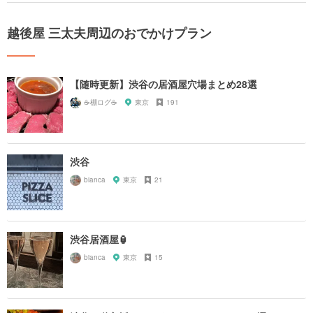
越後屋 三太夫周辺のおでかけプラン
【随時更新】渋谷の居酒屋穴場まとめ28選
☕️棚ログ☕️
東京
191
渋谷
bianca
東京
21
渋谷居酒屋🏮
bianca
東京
15