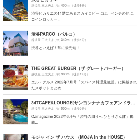
450m
越後屋 三太夫より約
（徒歩8分）
渋谷ヒカリエの11階にあるスカイロビーには、ベンチの他に、
コインロッカー...
渋谷PARCO（パルコ）
340m
越後屋 三太夫より約
（徒歩6分）
渋谷といえば！常に最先端！
THE GREAT BURGER（ザ グレートバーガー）
980m
越後屋 三太夫より約
（徒歩17分）
エル・グルメ 2022年7月号「スパイス料理最強説」に掲載され
たスポットまとめ
347CAFE&LOUNGE(サンヨンナナカフェアンドラウンジ)
500m
越後屋 三太夫より約
（徒歩9分）
OZmagazine 2022年6月号「渋谷の周りへ ひとりさんぽ」掲
載...
モジャ イン ザ ハウス （MOJA in the HOUSE）