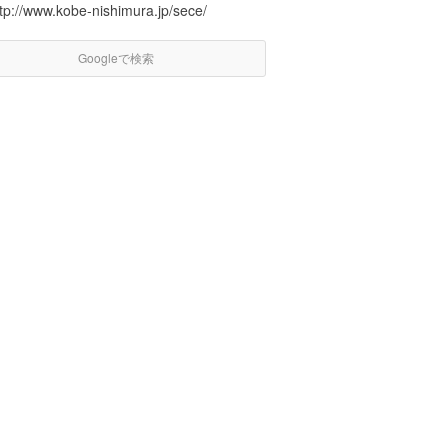
tp://www.kobe-nishimura.jp/sece/
Googleで検索