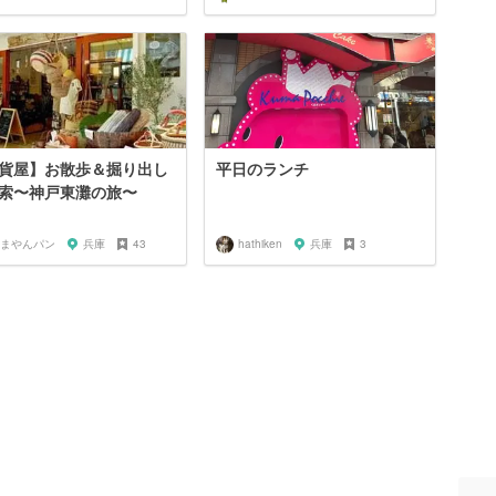
貨屋】お散歩＆掘り出し
平日のランチ
索〜神戸東灘の旅〜
まやんパン
兵庫
43
hathiken
兵庫
3