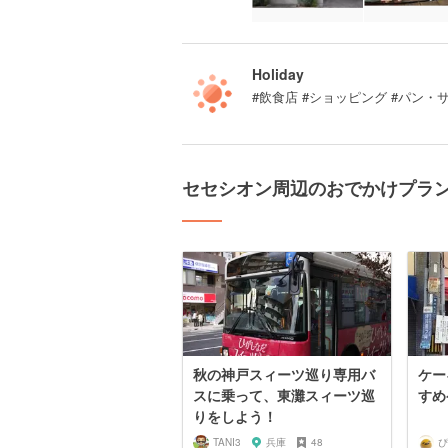
Holiday
#飲食店 #ショッピング #パン・
セセシオン周辺のおでかけプラ
秋の神戸スィーツ巡り専用バ
ケー
スに乗って、東灘スィーツ巡
すめ
りをしよう！
TANI3
兵庫
48
ぴ