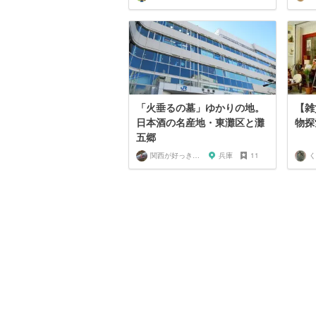
「火垂るの墓」ゆかりの地。
【雑
日本酒の名産地・東灘区と灘
物探
五郷
関西が好っきゃねん
兵庫
11
く