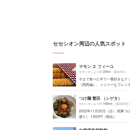
セセシオン周辺の人気スポット
マモン エ フィーユ
250m
セセシオンより約
（徒歩5分）
今まで食べた中で一番好きなク
（関西編）。メジャーなフレンチビ
つけ麺 繁田 （シゲタ）
1680m
セセシオンより約
（徒歩28分
2022年11月20日（日） 焼豚
盛り） 1,650円（税込）