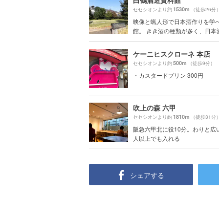
白鶴酒造資料館
1530m
セセシオンより約
（徒歩26分
映像と蝋人形で日本酒作りを学
館。 きき酒の種類が多く、日本酒は
ケーニヒスクローネ 本店
500m
セセシオンより約
（徒歩9分）
・カスタードプリン 300円
吹上の森 六甲
1810m
セセシオンより約
（徒歩31分
阪急六甲北に役10分。わりと広
人以上でも入れる
シェアする