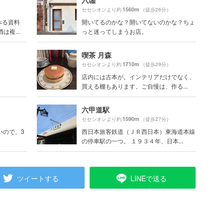
六珈
1560m
）
セセシオンより約
（徒歩26分）
べる資料
開いてるのかな？開いてないのかな？ちょ
複...
っと迷ってしまうお店。
喫茶 月森
1710m
セセシオンより約
（徒歩29分）
店内には古本が。インテリアだけでなく、
買える棚もあります。ご自慢は、作る...
六甲道駅
1590m
）
セセシオンより約
（徒歩27分）
いので、3
西日本旅客鉄道（ＪＲ西日本）東海道本線
の停車駅の一つ。 １９３４年、日本...
ツイートする
LINEで送る