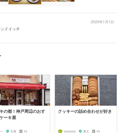
2025年1月1日
サンドイッチ
ン
キの都！神戸周辺のおす
クッキーの詰め合わせが好き
ケーキ屋
ー
兵庫
34
ssssssss
東京
40