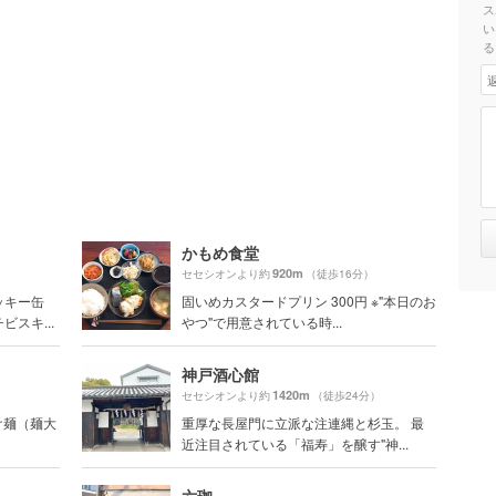
ス
い
る
かもめ食堂
920m
セセシオンより約
（徒歩16分）
ッキー缶
固いめカスタードプリン 300円 ※"本日のお
スキ...
やつ"で用意されている時...
神戸酒心館
1420m
）
セセシオンより約
（徒歩24分）
つけ麺（麺大
重厚な長屋門に立派な注連縄と杉玉。 最
近注目されている「福寿」を醸す"神...