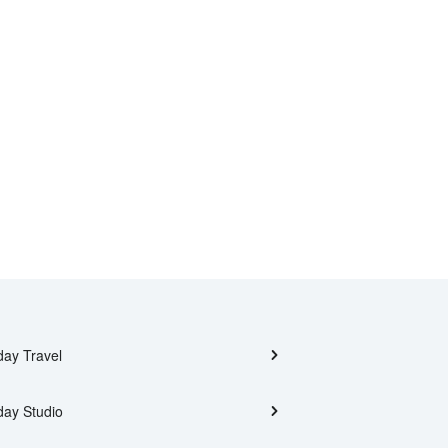
day Travel
day Studio