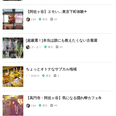
【阿佐ヶ谷】エモい…東京下町体験☂️
Lisa
東京
22
[超厳選！]本当は誰にも教えたくない古着屋
まいきー
東京
40
ちょっとオトナなサブカル地域
kota15
東京
3
【高円寺・阿佐ヶ谷】気になる隠れ🎼カフェ☕️
Lisa
東京
45