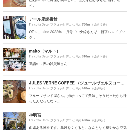
和。
アール座読書館
780m
Fra cotta Deco (フラコッタ デコ)より約
（徒歩13分）
OZmagazine 2022年11月号「中央線さんぽ・新宿ハンドブッ
ク...
malto（マルト）
810m
Fra cotta Deco (フラコッタ デコ)より約
（徒歩14分）
童話の世界の雑貨屋さん
JULES VERNE COFFEE （ジュールヴェルヌコーヒー）
440m
Fra cotta Deco (フラコッタ デコ)より約
（徒歩8分）
フルーツサンド屋さん。姉がいってて美味しそうだったから行
ったんだったな〜...
神明宮
490m
Fra cotta Deco (フラコッタ デコ)より約
（徒歩9分）
由緒ある神社です。鳥居をくぐると、なんとなく穏やかな空気