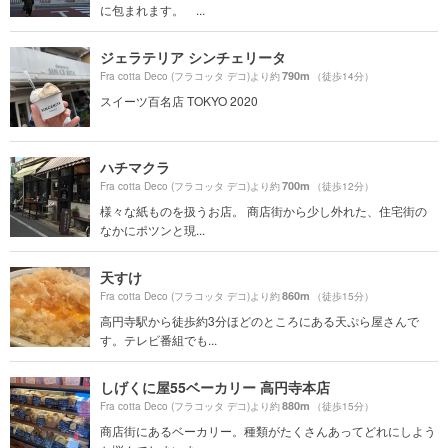
に包まれます。 ...
ジェラテリア シンチェリータ
790m
Fra cotta Deco (フラコッタ デコ)より約
（徒歩14分）
スイーツ百名店 TOKYO 2020
ハチマクラ
700m
Fra cotta Deco (フラコッタ デコ)より約
（徒歩12分）
様々な紙ものを扱うお店。 商店街から少し外れた、住宅街の
なかにポツンと現...
天すけ
860m
Fra cotta Deco (フラコッタ デコ)より約
（徒歩15分）
高円寺駅から徒歩約3分ほどのところにある天ぷら屋さんで
す。テレビ番組でも...
しげくに屋55ベーカリー 高円寺本店
880m
Fra cotta Deco (フラコッタ デコ)より約
（徒歩15分）
商店街にあるベーカリー。種類がたくさんあってどれにしよう