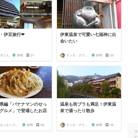
・伊豆旅行❤︎
伊東温泉で可愛い七福神に出
会いたい
ずたん
静岡
21
サンタ・デラックス
静岡
20
県編「バナナマンのせっ
温泉も街ブラも満足！伊東温
グルメ」で登場したお店
泉で湯ったり散歩
🍌せっかくグルメまにあ🍌
静岡
60
サンタ・デラックス
静岡
45
ス
い