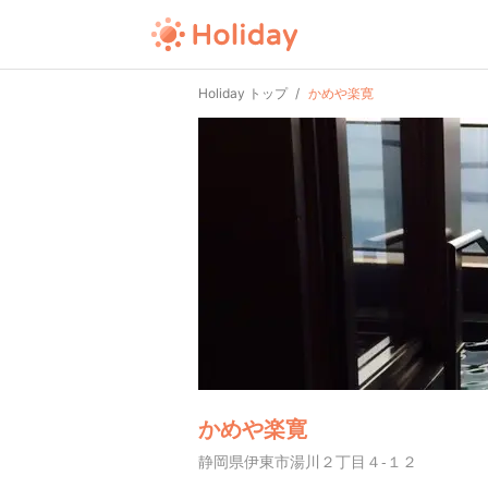
Holiday トップ
かめや楽寛
かめや楽寛
静岡県伊東市湯川２丁目４-１２