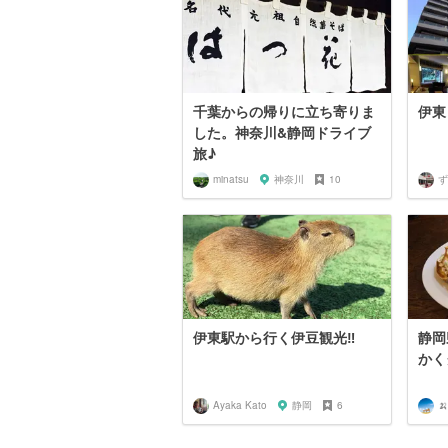
千葉からの帰りに立ち寄りま
伊東
した。神奈川&静岡ドライブ
旅♪
minatsu
神奈川
10
ず
伊東駅から行く伊豆観光‼︎
静岡
かく
Ayaka Kato
静岡
6