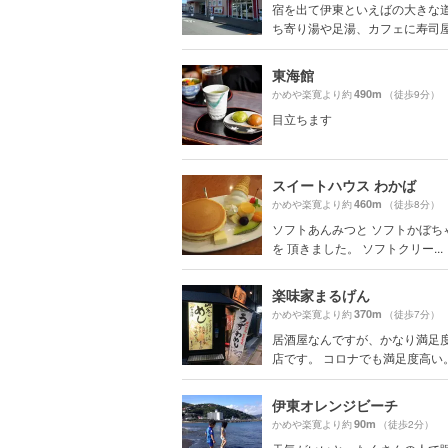
宿を出て伊東といえばの大きな道
ち寄り湯や足湯、カフェに寿司屋、
東海館
490m
かめや楽寛より約
（徒歩9分）
目立ちます
スイートハウス わかば
460m
かめや楽寛より約
（徒歩8分）
ソフトあんみつと ソフトかぼち
を 頂きました。 ソフトクリー...
楽味家まるげん
370m
かめや楽寛より約
（徒歩7分）
居酒屋なんですが、かなり満足
店です。 コロナでも満足度高い。 .
伊東オレンジビーチ
90m
かめや楽寛より約
（徒歩2分）