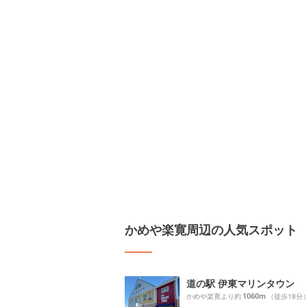
かめや楽寛周辺の人気スポット
道の駅 伊東マリンタウン
1060m
かめや楽寛より約
（徒歩18分