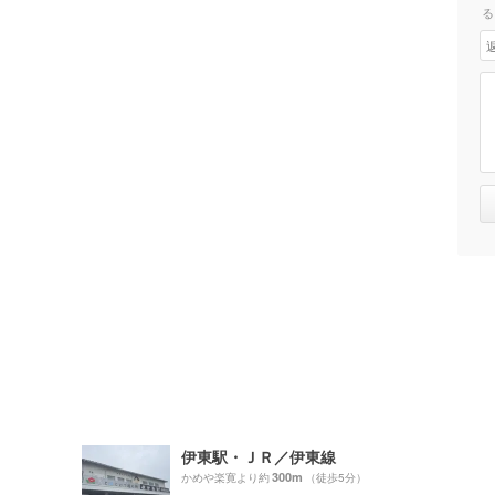
る
伊東駅・ＪＲ／伊東線
300m
）
かめや楽寛より約
（徒歩5分）