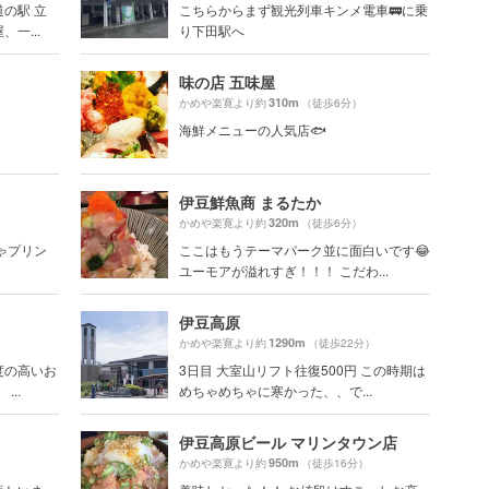
の駅 立
こちらからまず観光列車キンメ電車🚃に乗
一...
り下田駅へ
味の店 五味屋
310m
かめや楽寛より約
（徒歩6分）
海鮮メニューの人気店🐟
伊豆鮮魚商 まるたか
320m
かめや楽寛より約
（徒歩6分）
ゃプリン
ここはもうテーマパーク並に面白いです😂
ユーモアが溢れすぎ！！！ こだわ...
伊豆高原
1290m
かめや楽寛より約
（徒歩22分）
度の高いお
3日目 大室山リフト往復500円 この時期は
..
めちゃめちゃに寒かった、、で...
伊豆高原ビール マリンタウン店
950m
かめや楽寛より約
（徒歩16分）