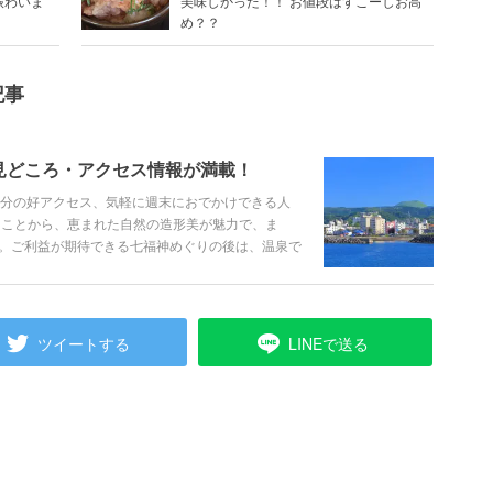
賑わいま
美味しかった！！ お値段はすこーしお高
め？？
記事
見どころ・アクセス情報が満載！
0分の好アクセス、気軽に週末におでかけできる人
ることから、恵まれた自然の造形美が魅力で、ま
。ご利益が期待できる七福神めぐりの後は、温泉で
トを紹介します！
ツイートする
LINEで送る