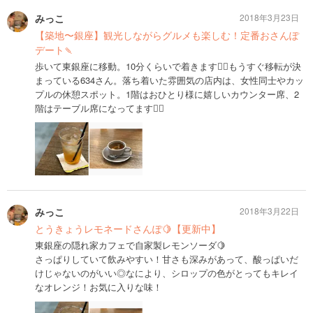
みっこ
2018年3月23日
【築地〜銀座】観光しながらグルメも楽しむ！定番おさんぽ
デート🍡
歩いて東銀座に移動。10分くらいで着きます🚶‍♂️もうすぐ移転が決
まっている634さん。落ち着いた雰囲気の店内は、女性同士やカッ
プルの休憩スポット。1階はおひとり様に嬉しいカウンター席、2
階はテーブル席になってます🙋‍♂️
みっこ
2018年3月22日
とうきょうレモネードさんぽ🍋【更新中】
東銀座の隠れ家カフェで自家製レモンソーダ🍋
さっぱりしていて飲みやすい！甘さも深みがあって、酸っぱいだ
けじゃないのがいい◎なにより、シロップの色がとってもキレイ
なオレンジ！お気に入りな味！