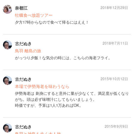
奈都江
2018年12月29日
牡蠣食べ放題ツアー
夕方17時からなので食べて帰るにはええ！
古だぬき
2018年7月11日
鳥羽 離島の旅
がっつり夕飯！な気分の時には、こちらの海老フライ。
古だぬき
2015年10月12日
本場で伊勢海老を味わうなら
伊勢海老は 刺身にすると意外に量が少なくて、満足度が低くなり
がち。頭は必ず味噌汁にしてもらいましょう。
時価ですが、予算は1人1万あればOK。
古だぬき
2015年9月9日
鳥羽と神島を歩く大人旅