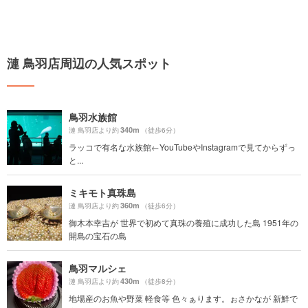
漣 鳥羽店周辺の人気スポット
鳥羽水族館
340m
漣 鳥羽店より約
（徒歩6分）
ラッコで有名な水族館←YouTubeやInstagramで見てからずっ
と...
ミキモト真珠島
360m
漣 鳥羽店より約
（徒歩6分）
御木本幸吉が 世界で初めて真珠の養殖に成功した島 1951年の
開島の宝石の島
鳥羽マルシェ
430m
漣 鳥羽店より約
（徒歩8分）
地場産のお魚や野菜 軽食等 色々ぁります。ぉさかなが 新鮮で