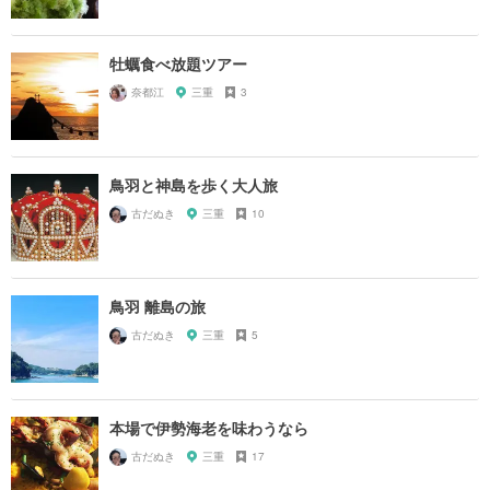
牡蠣食べ放題ツアー
奈都江
三重
3
鳥羽と神島を歩く大人旅
古だぬき
三重
10
鳥羽 離島の旅
古だぬき
三重
5
本場で伊勢海老を味わうなら
古だぬき
三重
17