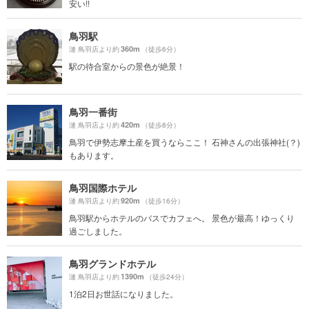
安い!!
鳥羽駅
360m
漣 鳥羽店より約
（徒歩6分）
駅の待合室からの景色が絶景！
鳥羽一番街
420m
漣 鳥羽店より約
（徒歩8分）
鳥羽で伊勢志摩土産を買うならここ！ 石神さんの出張神社(？)
もあります。
鳥羽国際ホテル
920m
漣 鳥羽店より約
（徒歩16分）
鳥羽駅からホテルのバスでカフェへ。 景色が最高！ゆっくり
過ごしました。
鳥羽グランドホテル
1390m
漣 鳥羽店より約
（徒歩24分）
1泊2日お世話になりました。