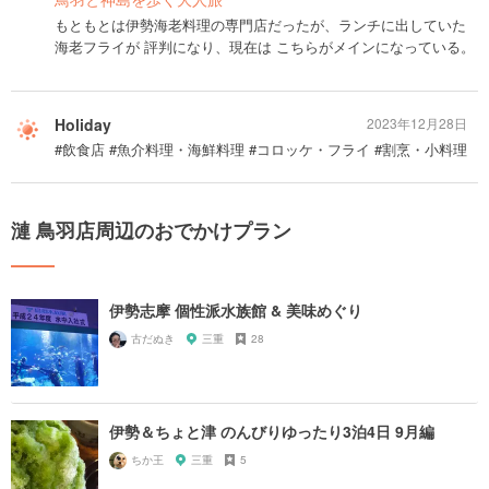
もともとは伊勢海老料理の専門店だったが、ランチに出していた
海老フライが 評判になり、現在は こちらがメインになっている。
Holiday
2023年12月28日
#飲食店 #魚介料理・海鮮料理 #コロッケ・フライ #割烹・小料理
漣 鳥羽店周辺のおでかけプラン
伊勢志摩 個性派水族館 & 美味めぐり
古だぬき
三重
28
伊勢＆ちょと津 のんびりゆったり3泊4日 9月編
ちか王
三重
5