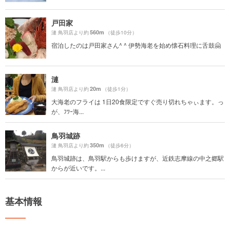
戸田家
560m
漣 鳥羽店より約
（徒歩10分）
宿泊したのは戸田家さん^ ^ 伊勢海老を始め懐石料理に舌鼓🤗
漣
20m
漣 鳥羽店より約
（徒歩1分）
大海老のフライは 1日20食限定ですぐ売り切れちゃぃます。っ
が、ﾌﾂｰ海...
鳥羽城跡
350m
漣 鳥羽店より約
（徒歩6分）
鳥羽城跡は、鳥羽駅からも歩けますが、近鉄志摩線の中之郷駅
からが近いです。...
基本情報