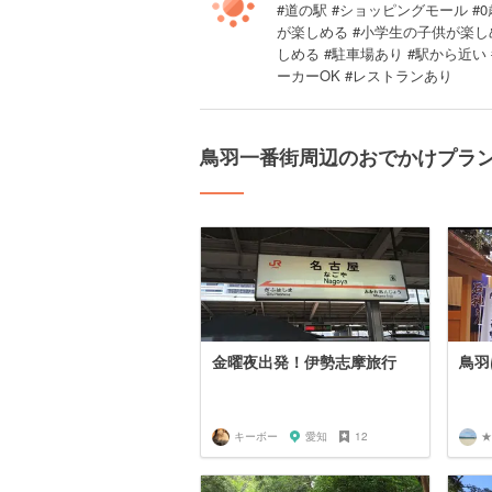
#道の駅 #ショッピングモール #0歳
が楽しめる #小学生の子供が楽し
しめる #駐車場あり #駅から近い 
ーカーOK #レストランあり
鳥羽一番街周辺のおでかけプラ
金曜夜出発！伊勢志摩旅行
鳥羽
キーボー
愛知
12
★