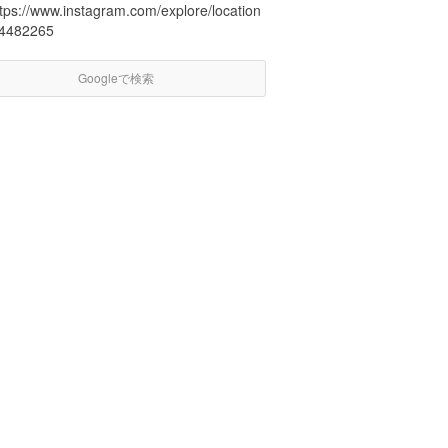
ttps://www.instagram.com/explore/location
/4482265
Googleで検索