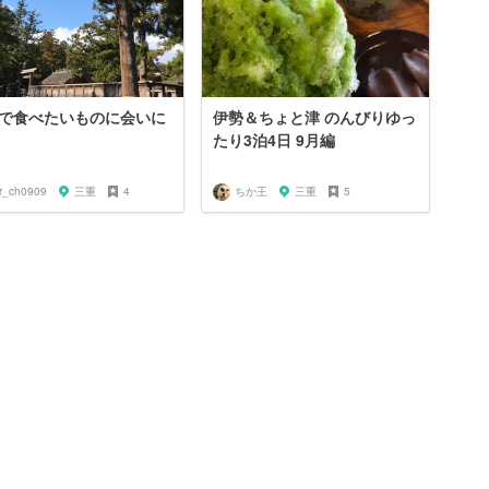
で食べたいものに会いに
伊勢＆ちょと津 のんびりゆっ
たり3泊4日 9月編
ar_ch0909
三重
4
ちか王
三重
5