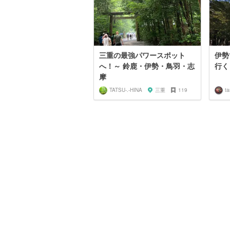
三重の最強パワースポット
伊勢
へ！～ 鈴鹿・伊勢・鳥羽・志
行く
摩
TATSU-.-HINA
三重
119
t