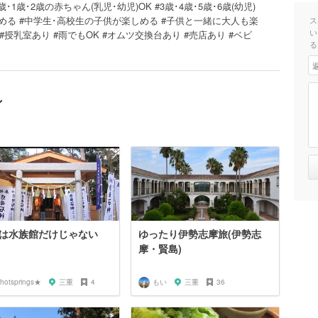
･1歳･2歳の赤ちゃん(乳児･幼児)OK #3歳･4歳･5歳･6歳(幼児)
める #中学生･高校生の子供が楽しめる #子供と一緒に大人も楽
ス
い
#授乳室あり #雨でもOK #オムツ交換台あり #売店あり #ベビ
る
ン
は水族館だけじゃない
ゆったり伊勢志摩旅(伊勢志
摩・賢島)
hotsprings★
三重
4
もい
三重
36