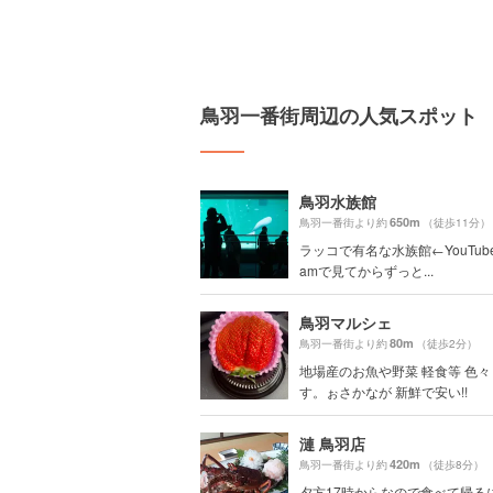
鳥羽一番街周辺の人気スポット
鳥羽水族館
650m
鳥羽一番街より約
（徒歩11分）
ラッコで有名な水族館←YouTubeや
amで見てからずっと...
鳥羽マルシェ
80m
鳥羽一番街より約
（徒歩2分）
地場産のお魚や野菜 軽食等 色
す。ぉさかなが 新鮮で安い!!
漣 鳥羽店
420m
鳥羽一番街より約
（徒歩8分）
夕方17時からなので食べて帰る