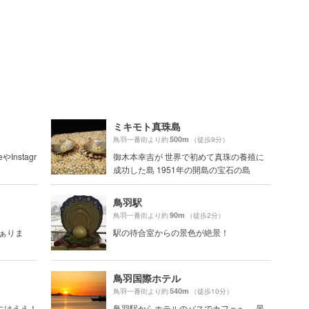
ミキモト真珠島
500m
鳥羽一番街より約
（徒歩9分）
Instagr
御木本幸吉が 世界で初めて真珠の養殖に
成功した島 1951年の開島の宝石の島
鳥羽駅
90m
鳥羽一番街より約
（徒歩2分）
々ぁりま
駅の待合室からの景色が絶景！
鳥羽国際ホテル
540m
鳥羽一番街より約
（徒歩10分）
にはええ！
鳥羽駅からホテルのバスでカフェへ。 景