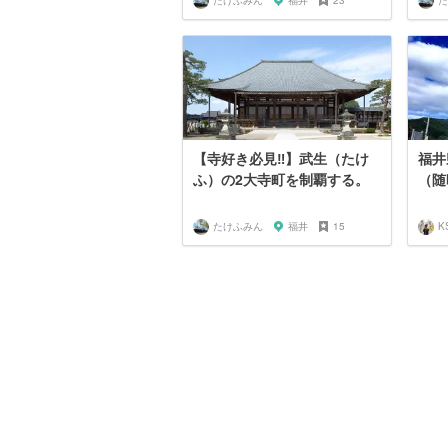
たけふみん
福井
23
た
【寺好き必見‼】武生（たけ
福井
ふ）の2大寺町を制覇する。
（随
たけふみん
福井
15