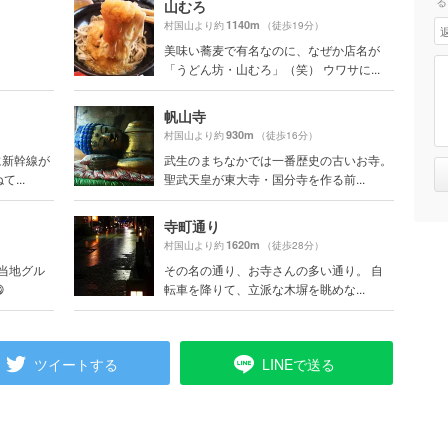
る
山むろ
1140m
村国山より約
（徒歩19分）
美味い蕎麦で有名なのに、なぜか店名が
「うどん坊・山むろ」（笑） ウワサに...
帆山寺
930m
村国山より約
（徒歩16分）
に新幹線が
武生のまちなかでは一番歴史の古いお寺。
...
聖武天皇が東大寺・国分寺を作る前...
寺町通り
1620m
村国山より約
（徒歩28分）
ご当地グル
その名の通り、お寺さんの多い通り。 自

転車を降りて、立派な木塀を眺めな...
ツイートする
LINEで送る