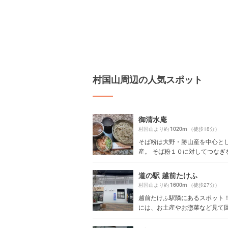
村国山周辺の人気スポット
御清水庵
1020m
村国山より約
（徒歩18分）
そば粉は大野・勝山産を中心と
産。 そば粉１０に対してつなぎを１
道の駅 越前たけふ
1600m
村国山より約
（徒歩27分）
越前たけふ駅隣にあるスポット！
には、お土産やお惣菜など見て回る