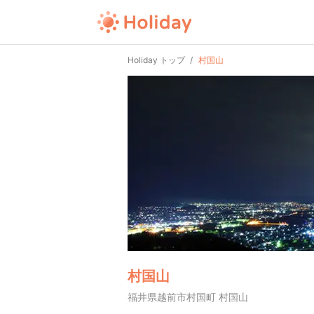
Holiday トップ
村国山
村国山
福井県越前市村国町 村国山