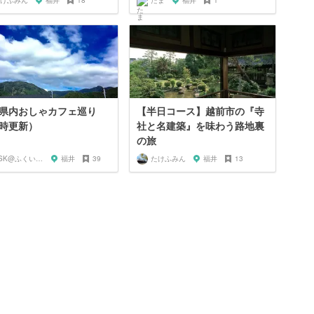
けふみん
福井
18
たま
福井
1
県内おしゃカフェ巡り
【半日コース】越前市の『寺
時更新）
社と名建築』を味わう路地裏
の旅
KSK@ふくい旅グラファー
福井
39
たけふみん
福井
13