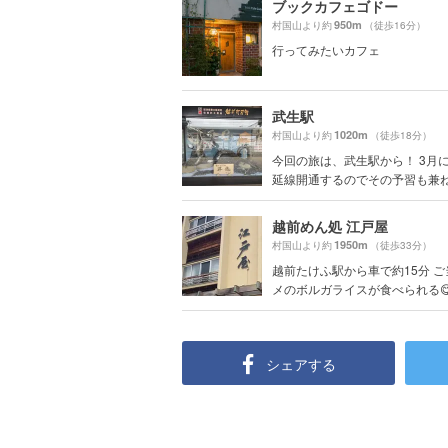
ブックカフェゴドー
950m
村国山より約
（徒歩16分）
行ってみたいカフェ
武生駅
1020m
村国山より約
（徒歩18分）
今回の旅は、武生駅から！ 3月
延線開通するのでその予習も兼ねて
越前めん処 江戸屋
1950m
村国山より約
（徒歩33分）
越前たけふ駅から車で約15分 
メのボルガライスが食べられる
シェアする