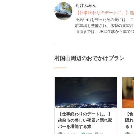
たけふみん
【仕事終わりのデートに。】越
小高い山を登ったその先には、こ
駐車場も整備され、木製の展望台
山頂までは、JR武生駅から車で1
村国山周辺のおでかけプラン
【仕事終わりのデートに。】
【食
越前市の美しい夜景と隠れ家
隠れ
バーを堪能する旅
る！