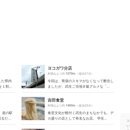
ヨコガワ分店
1570m
村国山より約
（徒歩27分）
した県内
今回は、胃袋のスキマがなくなって断念し
割...
ましたが、武生ご当地Ｂ級グルメな「...
吉田食堂
1460m
村国山より約
（徒歩25分）
 道の駅
食堂文化が根付く武生のまちなかでも、デ
だ...
カ盛りの店として有名なお店。 学生...
ス
い