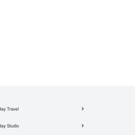
day Travel
day Studio