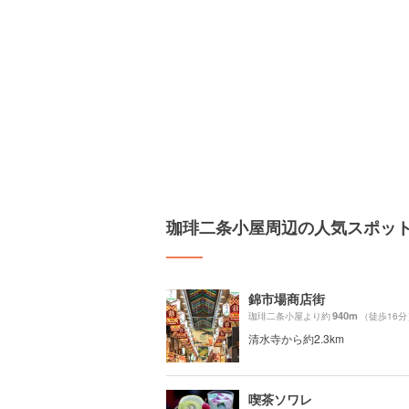
珈琲二条小屋周辺の人気スポッ
錦市場商店街
940m
珈琲二条小屋より約
（徒歩16分
清水寺から約2.3km
喫茶ソワレ