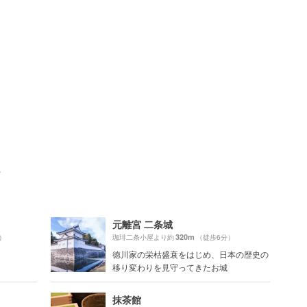
ト
元離宮 二条城
320m
）
珈琲二条小屋より約
（徒歩6分）
徳川家の栄枯盛衰をはじめ、日本の歴史の
移り変わりを見守ってきたお城
抹茶館