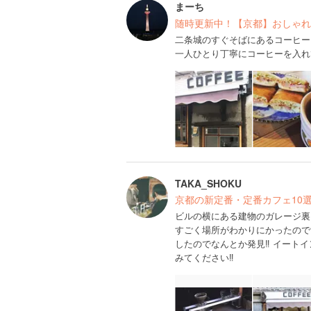
まーち
随時更新中！【京都】おしゃれ
二条城のすぐそばにあるコーヒー
一人ひとり丁寧にコーヒーを入れ
TAKA_SHOKU
京都の新定番・定番カフェ10
ビルの横にある建物のガレージ裏に
すごく場所がわかりにかったので
したのでなんとか発見‼︎ イー
みてください‼︎