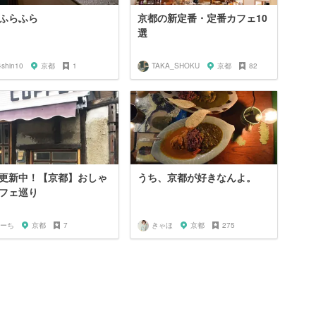
ふらふら
京都の新定番・定番カフェ10
選
4shin10
京都
1
TAKA_SHOKU
京都
82
更新中！【京都】おしゃ
うち、京都が好きなんよ。
フェ巡り
ーち
京都
7
きゃほ
京都
275