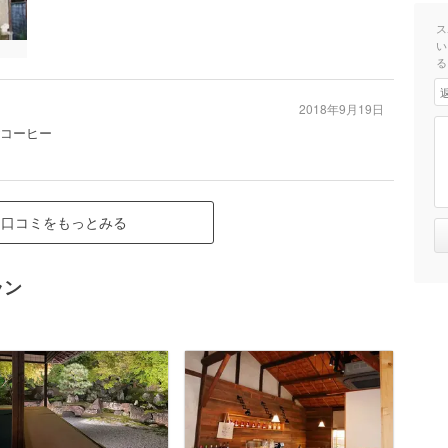
ス
い
る
2018年9月19日
#コーヒー
口コミをもっとみる
ラン