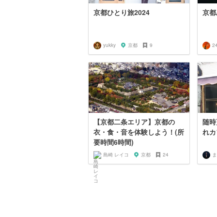
京都ひとり旅2024
京都
yukky
京都
9
2
【京都二条エリア】京都の
随時
衣・食・音を体験しよう！(所
れカ
要時間6時間)
島崎 レイコ
京都
24
ま