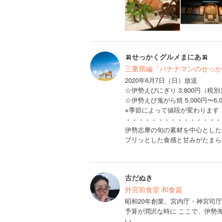
🍌せっかくグルメまにあ🍌
三重県編「バナナマンのせっか
2020年6月7日（日）放送
☆伊勢えびにぎり 3,800円（税別
☆伊勢えび鬼がら焼 5,000円〜6,
※季節によって値段が変わります
・・・・・・・・・・・・・・・
伊勢志摩の旬の素材を中心とした
プリッとした食感と甘みがたまら
古だぬき
外宮前食堂 和食篇
昭和20年創業、宮内庁・神宮司庁
予算が潤沢な時に ここで、伊勢
い。