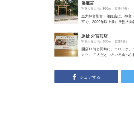
倭姫宮
960m
割烹大喜より約
（徒歩17分）
皇大神宮別宮・倭姫宮は、神宮
宮で、2000年以上前に天照大御神.
豚捨 外宮前店
530m
割烹大喜より約
（徒歩9分）
開店11時と同時に。コロッケ、
カツ。 二人だといろいろ食べられ.
シェアする