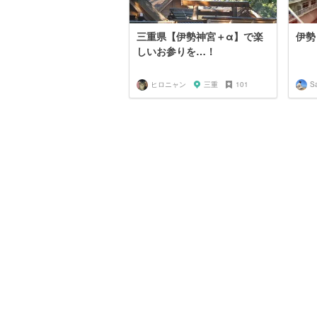
三重県【伊勢神宮＋α】で楽
伊勢
しいお参りを…！
ヒロニャン
三重
101
S