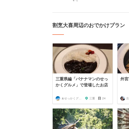
割烹大喜周辺のおでかけプラン
三重県編「バナナマンのせっ
外宮
かくグルメ」で登場したお店
🍌せっかくグルメまにあ🍌
三重
24
古