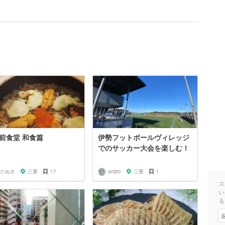
前食堂 和食篇
伊勢フットボールヴィレッジ
でのサッカー大会を楽しむ！
だぬき
三重
17
seijiro
三重
1
ス
い
る