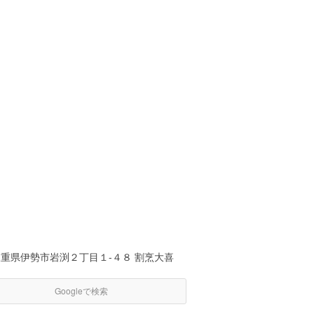
三重県伊勢市岩渕２丁目１-４８ 割烹大喜
Googleで検索