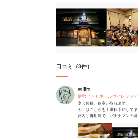
口コミ（3件）
seijiro
伊勢フットボールヴィレッジで
宴会候補。個室が取れます。
今回はこちらを土曜日予約してま
宮内庁御用達で、バナナマンの番