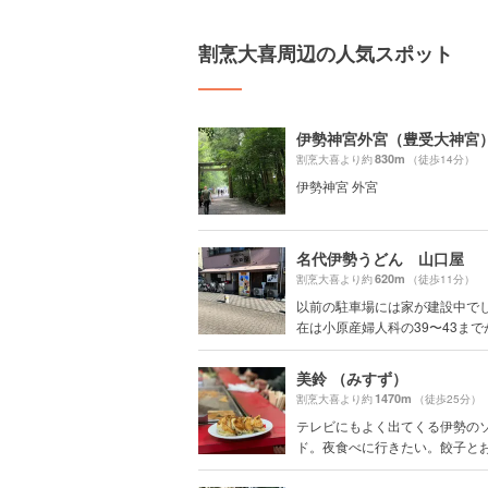
割烹大喜周辺の人気スポット
伊勢神宮外宮（豊受大神宮
830m
割烹大喜より約
（徒歩14分）
伊勢神宮 外宮
名代伊勢うどん 山口屋
620m
割烹大喜より約
（徒歩11分）
以前の駐車場には家が建設中でし
在は小原産婦人科の39〜43までが.
美鈴 （みすず）
1470m
割烹大喜より約
（徒歩25分）
テレビにもよく出てくる伊勢の
ド。夜食べに行きたい。餃子とおで