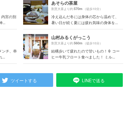
あそらの茶屋
570m
割烹大喜より約
（徒歩10分）
・内宮の別
冷え込んだ冬には身体の芯から温めて、
..
暑い日が続く夏には疲れ気味の身体を...
山村みるくがっこう
560m
割烹大喜より約
（徒歩10分）
メンチ、串
結構歩いて疲れたので甘いもの！🍦 コー
..
ヒー牛乳フロート食べました！ ミル...
ツイートする
LINEで送る