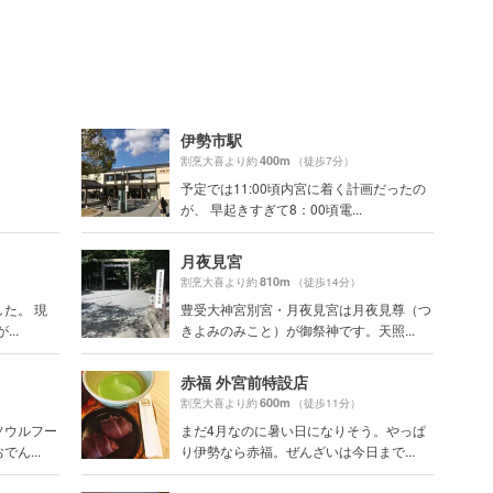
）
伊勢市駅
400m
割烹大喜より約
（徒歩7分）
予定では11:00頃内宮に着く計画だったの
が、 早起きすぎて8：00頃電...
月夜見宮
810m
割烹大喜より約
（徒歩14分）
た。 現
豊受大神宮別宮・月夜見宮は月夜見尊（つ
..
きよみのみこと）が御祭神です。天照...
赤福 外宮前特設店
600m
割烹大喜より約
（徒歩11分）
ソウルフー
まだ4月なのに暑い日になりそう。やっぱ
ん...
り伊勢なら赤福。ぜんざいは今日まで...