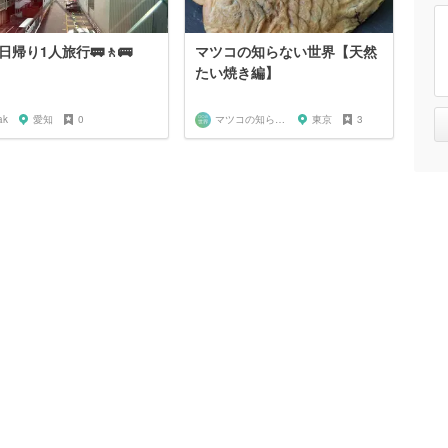
日帰り1人旅行🚃🚶🚌
マツコの知らない世界【天然
たい焼き編】
ak
愛知
0
マツコの知らない世界マニア
東京
3