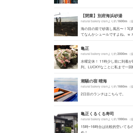
【閉業】別府海浜砂湯
1600m
natural bakery cramより約
（
海の目の前で砂蒸し風呂〜！写
てなんかシュールですよね。ｗ 本当
亀正
2000m
natural bakery cramより約
（
水曜定休！ 11時少し前に到着が
列。LUCKYなことに私まで一回転.
潮騒の宿 晴海
1660m
natural bakery cramより約
（
2日目のランチはこちらで。
亀正くるくる寿司
1990m
natural bakery cramより約
（
15時~16時台は比較的空いてる
め！