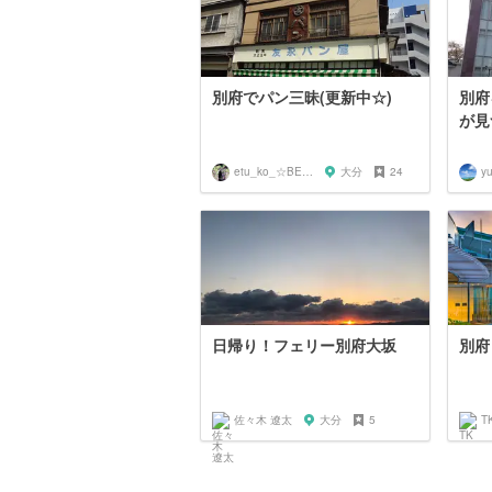
別府でパン三昧(更新中☆)
別府
が見
etu_ko_☆BEPPU
大分
24
y
日帰り！フェリー別府大坂
別府
佐々木 遼太
大分
5
T