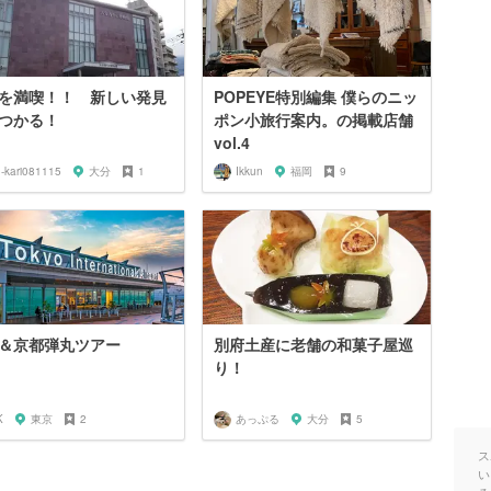
を満喫！！ 新しい発見
POPEYE特別編集 僕らのニッ
つかる！
ポン小旅行案内。の掲載店舗
vol.4
u-kari081115
大分
1
Ikkun
福岡
9
＆京都弾丸ツアー
別府土産に老舗の和菓子屋巡
り！
K
東京
2
あっぷる
大分
5
ス
い