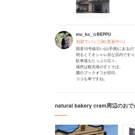
etu_ko_☆BEPPU
別府でパン三昧(更新中☆)
国道10号線沿い(山手側)にあるので
明るくてオシャレ目な店内です☆
駐車場もたっぷり広々。
場所は観光港のすぐそば。
隣のブックオフが目印。
ココも車ですね。
natural bakery cram周辺