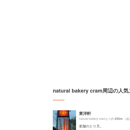
natural bakery cram周辺の
東洋軒
250m
natural bakery cramより約
（徒
老舗のとり天。