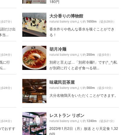
180円
大分香りの博物館
1650m
徒歩27分）
natural bakery cramより約
（徒歩28分）
真顔だけ出
香水作りや色んな香水を嗅ぐことができ
...
る！
胡月冷麺
250m
徒歩34分）
natural bakery cramより約
（徒歩5分）
既に行
別府と言えば…「別府冷麺!!」です(^_^)私
..
が別府に行くと必ず食べる胡...
味蔵民芸茶屋
560m
徒歩28分）
natural bakery cramより約
（徒歩10分）
大分名物鶏天をいただくことができます。
レストラン リボン
1240m
徒歩34分）
natural bakery cramより約
（徒歩21分）
のでおすす
2023年1月2日（月）放送 とり天定食 1,32
0円