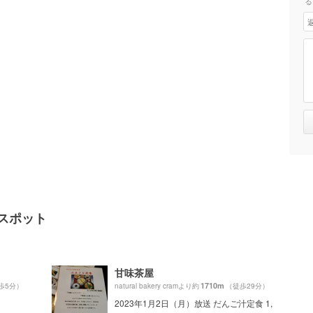
る
人気スポット
甘味茶屋
1710m
歩5分）
natural bakery cramより約
（徒歩29分）
2023年1月2日（月）放送 だんご汁定食 1,