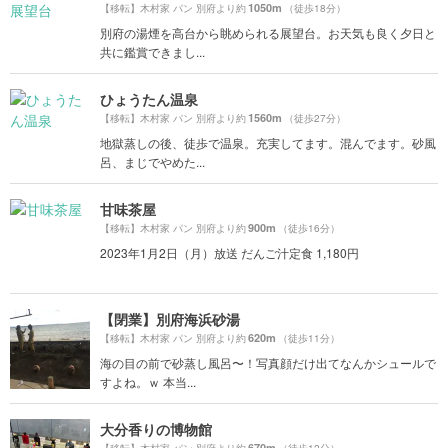
1050m
【移転】木村家 パン 別府より約
（徒歩18分）
別府の湯煙を高台から眺められる展望台。お天気も良く夕日と
共に鑑賞できまし...
ひょうたん温泉
1560m
【移転】木村家 パン 別府より約
（徒歩27分）
地獄蒸しの後、徒歩で温泉。充実してます。混んでます。砂風
呂、まじでやめた...
甘味茶屋
900m
【移転】木村家 パン 別府より約
（徒歩16分）
2023年1月2日（月）放送 だんご汁定食 1,180円
【閉業】別府海浜砂湯
620m
【移転】木村家 パン 別府より約
（徒歩11分）
海の目の前で砂蒸し風呂〜！写真顔だけ出てなんかシュールで
すよね。ｗ 本当...
大分香りの博物館
670m
【移転】木村家 パン 別府より約
（徒歩12分）