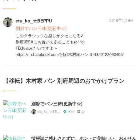
etu_ko_☆BEPPU
2016年1月9日
別府でパン三昧(更新中☆)
このクラシックな感じがクセになる♪
別府湾SAにも置いてあることも(o^^o)
FBあるみたいですよ〜
https://m.facebook.com/別府木村家パン-314322122093406/
【移転】木村家 パン 別府周辺のおでかけプラン
別府でパン三昧(更新中☆)
etu_ko_☆BEPPU
大分
24
情報誌に惑わされずに、ホントに美味しい、おんせん