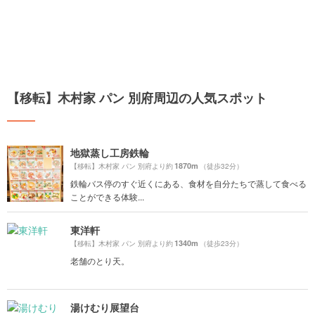
【移転】木村家 パン 別府周辺の人気スポット
地獄蒸し工房鉄輪
1870m
【移転】木村家 パン 別府より約
（徒歩32分）
鉄輪バス停のすぐ近くにある、食材を自分たちで蒸して食べる
ことができる体験...
東洋軒
1340m
【移転】木村家 パン 別府より約
（徒歩23分）
老舗のとり天。
湯けむり展望台