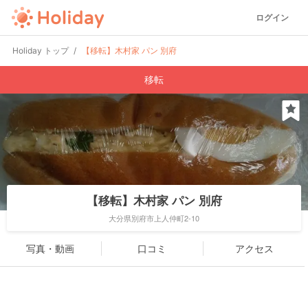
ログイン
Holiday トップ
【移転】木村家 パン 別府
移転
【移転】木村家 パン 別府
大分県別府市上人仲町2-10
写真・動画
口コミ
アクセス