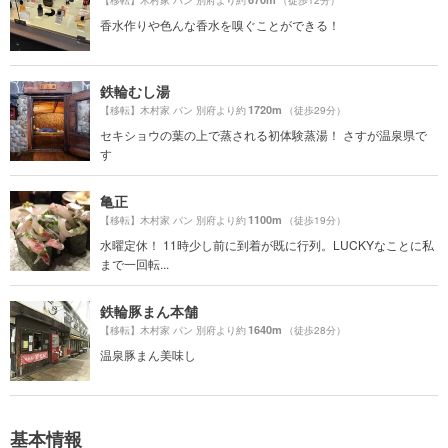
香水作りや色んな香水を嗅ぐことができる！
鉄輪むし湯
1720m
【移転】木村家 パン 別府より約
（徒歩29分）
セキショウの葉の上で蒸される初体験蒸湯！ さすが温泉県で
す
亀正
1100m
【移転】木村家 パン 別府より約
（徒歩19分）
水曜定休！ 11時少し前に到着が既に行列。LUCKYなことに私
まで一回転...
鉄輪豚まん本舗
1640m
【移転】木村家 パン 別府より約
（徒歩28分）
温泉豚まん美味し
基本情報