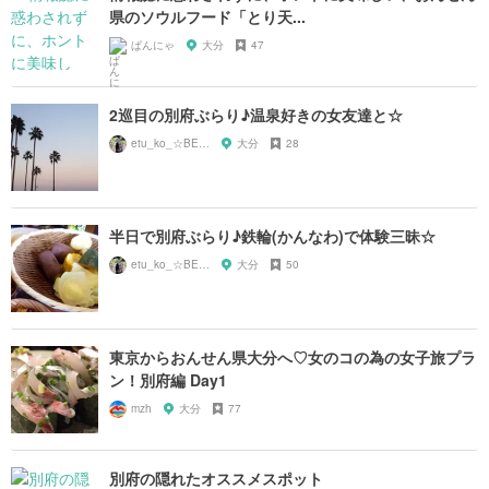
県のソウルフード「とり天...
ぱんにゃ
大分
47
2巡目の別府ぶらり♪温泉好きの女友達と☆
etu_ko_☆BEPPU
大分
28
半日で別府ぶらり♪鉄輪(かんなわ)で体験三昧☆
etu_ko_☆BEPPU
大分
50
東京からおんせん県大分へ♡女のコの為の女子旅プラ
ン！別府編 Day1
mzh
大分
77
別府の隠れたオススメスポット